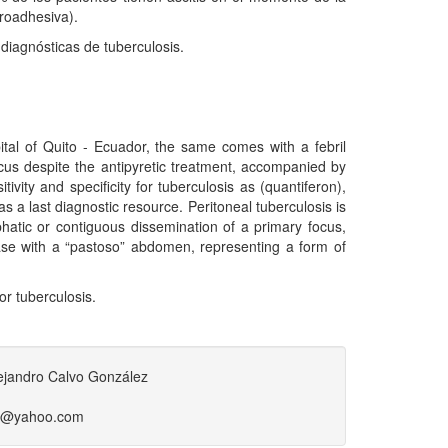
roadhesiva).
 diagnósticas de tuberculosis.
ital of Quito - Ecuador, the same comes with a febril
cus despite the antipyretic treatment, accompanied by
ivity and specificity for tuberculosis as (quantiferon),
s a last diagnostic resource. Peritoneal tuberculosis is
hatic or contiguous dissemination of a primary focus,
se with a “pastoso” abdomen, representing a form of
or tuberculosis.
ejandro Calvo González
1
ez@yahoo.com