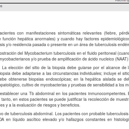
ientes con manifestaciones sintomáticas relevantes (fiebre, pérdid
 función hepática anormales) y cuando hay factores epidemiológico
osis y/o residencia pasada o presente en un área de tuberculosis endém
ostración del Mycobacterium tuberculosis en el fluido peritoneal (cuan
s mycobacterianos y/o prueba de amplificación de ácido nucleico (NAAT)
a. La elección del sitio de la biopsia debe guiarse por el alcance d
psia debe adaptarse a las circunstancias individuales; incluye el siti
 debe obtenerse biopsias endoscópicas; en la hepática aislada se d
topatológico, cultivo de mycobacterias y pruebas de sensibilidad a los
mite establecer una Tb abdominal en los pacientes inmunocompetentes
tanto, en estos pacientes se puede justificar la recolección de muestr
es y a la evaluación de riesgos y beneficios.
tivo de tuberculosis abdominal. Los pacientes con probable tuberculos
 en líquido ascítico elevado y/o hallazgos constantes en histolog