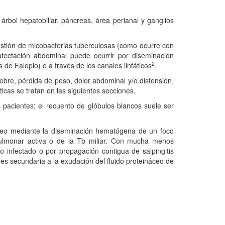
árbol hepatobiliar, páncreas, área perianal y ganglios
estión de micobacterias tuberculosas (como ocurre con
afectación abdominal puede ocurrir por diseminación
2
e Falopio) o a través de los canales linfáticos
.
ebre, pérdida de peso, dolor abdominal y/o distensión,
cas se tratan en las siguientes secciones.
pacientes; el recuento de glóbulos blancos suele ser
toneo mediante la diseminación hematógena de un foco
pulmonar activa o de la Tb miliar. Con mucha menos
o infectado o por propagación contigua de salpingitis
 es secundaria a la exudación del fluido proteináceo de