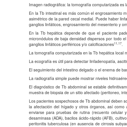
Imagen radiográfica: la tomografía computarizada es l
En la Tb intestinal es más común el engrosamiento mura
asimétrico de la pared cecal medial. Puede haber lin
ganglios linfáticos, engrosamiento del mesenterio y o
En la Tb hepática depende de que el paciente padez
micronódulos de baja densidad dispersos por todo el
11,17
ganglios linfáticos periféricos y/o calcificaciones
.
La tomografía computarizada en la Tb hepática local mu
La ecografía es útil para detectar linfadenopatía, asc
El seguimiento del intestino delgado o el enema de ba
La radiografía simple puede mostrar niveles hidroaéreos
El diagnóstico de Tb abdominal se estable definitiva
muestra de biopsia de un sitio afectado (peritoneo, in
Los pacientes sospechosos de Tb abdominal deben some
la afectación del hígado y otros órganos, así como a
enviarse para pruebas de rutina (recuento celular 
desaminasa (ADA), bacilos ácido-rápido (AFB), cultiv
peritonitis tuberculosa (en ausencia de cirrosis subya