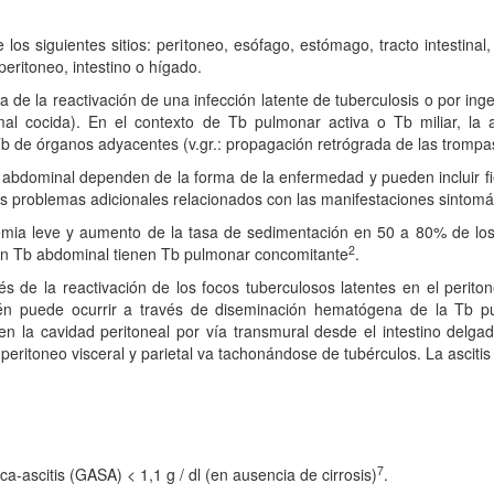
s siguientes sitios: peritoneo, esófago, estómago, tracto intestinal, 
peritoneo, intestino o hígado.
e la reactivación de una infección latente de tuberculosis o por ing
al cocida). En el contexto de Tb pulmonar activa o Tb miliar, la 
de órganos adyacentes (v.gr.: propagación retrógrada de las trompas d
 abdominal dependen de la forma de la enfermedad y pueden incluir fi
s problemas adicionales relacionados con las manifestaciones sintomáti
mia leve y aumento de la tasa de sedimentación en 50 a 80% de los 
2
n Tb abdominal tienen Tb pulmonar concomitante
.
s de la reactivación de los focos tuberculosos latentes en el peri
mbién puede ocurrir a través de diseminación hematógena de la Tb 
en la cavidad peritoneal por vía transmural desde el intestino delgad
ritoneo visceral y parietal va tachonándose de tubérculos. La ascitis
7
a-ascitis (GASA) < 1,1 g / dl (en ausencia de cirrosis)
.