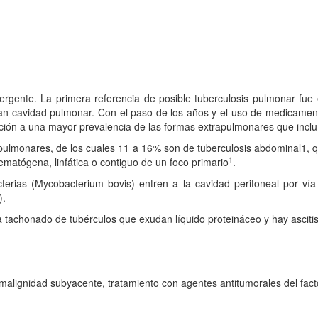
rgente. La primera referencia de posible tuberculosis pulmonar fue 
gran cavidad pulmonar. Con el paso de los años y el uso de medicament
ción a una mayor prevalencia de las formas extrapulmonares que inclu
ulmonares, de los cuales 11 a 16% son de tuberculosis abdominal1, que
1
ematógena, linfática o contiguo de un foco primario
.
erias (Mycobacterium bovis) entren a la cavidad peritoneal por vía 
).
 tachonado de tubérculos que exudan líquido proteináceo y hay ascitis
, malignidad subyacente, tratamiento con agentes antitumorales del facto