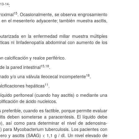
13-14
:
15
roximal
. Ocasionalmente, se observa engrosamiento
 en el mesenterio adyacente; también muestra ascitis,
utarizada en la enfermedad miliar muestra múltiples
ticas ni linfadenopatía abdominal con aumento de los
calcificación y realce periférico.
15,18
e la pared intestinal
.
18
mado y/o una válvula ileocecal incompetente
.
11
alcificaciones hepáticas
.
íquido peritoneal (cuando hay ascitis) o mediante una
lificación de ácido nucleicos.
referible, cuando es factible, porque permite evaluar
citis deben someterse a paracentesis. El líquido debe
m), así como para determinar el nivel de adenosina-
T) para Mycobacterium tuberculosis. Los pacientes con
uero y ascitis (SAAG) < 1,1 g / dl. Un nivel elevado de