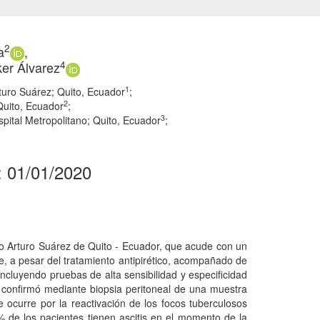
2
a
,
4
ker Álvarez
1
rturo Suárez; Quito, Ecuador
;
2
Quito, Ecuador
;
3
pital Metropolitano; Quito, Ecuador
;
: 01/01/2020
lo Arturo Suárez de Quito - Ecuador, que acude con un
e, a pesar del tratamiento antipirético, acompañado de
incluyendo pruebas de alta sensibilidad y especificidad
 confirmó mediante biopsia peritoneal de una muestra
 ocurre por la reactivación de los focos tuberculosos
% de los pacientes tienen ascitis en el momento de la