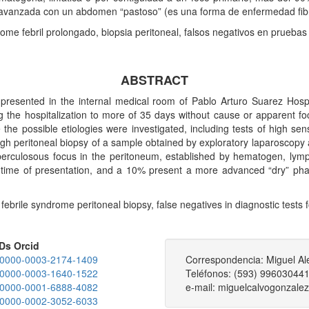
 avanzada con un abdomen “pastoso” (es una forma de enfermedad fib
drome febril prolongado, biopsia peritoneal, falsos negativos en pruebas
ABSTRACT
 presented in the internal medical room of Pablo Arturo Suarez Hosp
g the hospitalization to more of 35 days without cause or apparent fo
the possible etiologies were investigated, including tests of high sensit
ugh peritoneal biopsy of a sample obtained by exploratory laparoscopy a
tuberculosous focus in the peritoneum, established by hematogen, lymp
e time of presentation, and a 10% present a more advanced “dry” pha
febrile syndrome peritoneal biopsy, false negatives in diagnostic tests f
IDs Orcid
rg/0000-0003-2174-1409
Correspondencia: Miguel Al
rg/0000-0003-1640-1522
Teléfonos: (593) 99603044
rg/0000-0001-6888-4082
e-mail: miguelcalvogonzal
rg/0000-0002-3052-6033