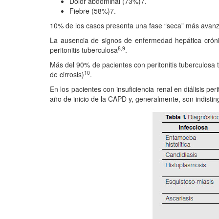
Dolor abdominal (73%)7.
Fiebre (58%)7.
10% de los casos presenta una fase “seca” más avan
La ausencia de signos de enfermedad hepática crón
8,9
peritonitis tuberculosa
.
Más del 90% de pacientes con peritonitis tuberculosa t
10
de cirrosis)
.
En los pacientes con insuficiencia renal en diálisis pe
año de inicio de la CAPD y, generalmente, son indisting