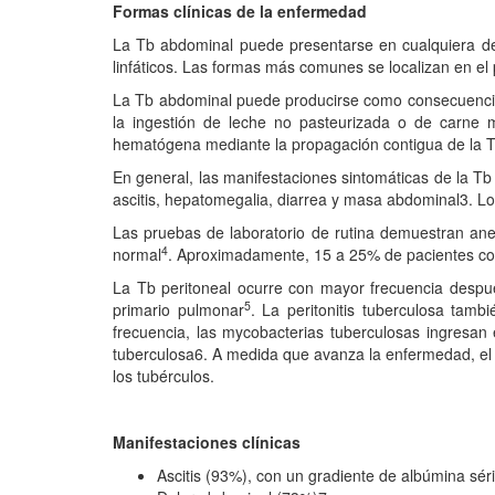
Formas clínicas de la enfermedad
La Tb abdominal puede presentarse en cualquiera de lo
linfáticos. Las formas más comunes se localizan en el 
La Tb abdominal puede producirse como consecuencia d
la ingestión de leche no pasteurizada o de carne m
hematógena mediante la propagación contigua de la Tb 
En general, las manifestaciones sintomáticas de la Tb
ascitis, hepatomegalia, diarrea y masa abdominal3. Lo
Las pruebas de laboratorio de rutina demuestran ane
4
normal
. Aproximadamente, 15 a 25% de pacientes co
La Tb peritoneal ocurre con mayor frecuencia despué
5
primario pulmonar
. La peritonitis tuberculosa ta
frecuencia, las mycobacterias tuberculosas ingresan 
tuberculosa6. A medida que avanza la enfermedad, el pe
los tubérculos.
Manifestaciones clínicas
Ascitis (93%), con un gradiente de albúmina séric