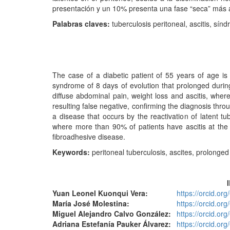
presentación y un 10% presenta una fase “seca” más
Palabras claves:
tuberculosis peritoneal, ascitis, sín
The case of a diabetic patient of 55 years of age is
syndrome of 8 days of evolution that prolonged durin
diffuse abdominal pain, weight loss and ascitis, where 
resulting false negative, confirming the diagnosis thro
a disease that occurs by the reactivation of latent 
where more than 90% of patients have ascitis at th
fibroadhesive disease.
Keywords:
peritoneal tuberculosis, ascites, prolonged 
Yuan Leonel Kuonqui Vera:
https://orcid.o
María José Molestina:
https://orcid.o
Miguel Alejandro Calvo González:
https://orcid.o
Adriana Estefanía Pauker Álvarez:
https://orcid.o