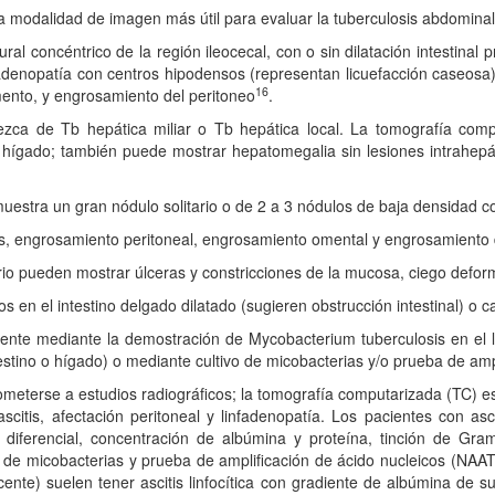
a modalidad de imagen más útil para evaluar la tuberculosis abdominal
l concéntrico de la región ileocecal, con o sin dilatación intestinal p
fadenopatía con centros hipodensos (representan licuefacción caseosa)
16
mento, y engrosamiento del peritoneo
.
ca de Tb hepática miliar o Tb hepática local. La tomografía comp
 hígado; también puede mostrar hepatomegalia sin lesiones intrahepá
estra un gran nódulo solitario o de 2 a 3 nódulos de baja densidad con 
itis, engrosamiento peritoneal, engrosamiento omental y engrosamiento d
rio pueden mostrar úlceras y constricciones de la mucosa, ciego defor
 en el intestino delgado dilatado (sugieren obstrucción intestinal) o c
mente mediante la demostración de Mycobacterium tuberculosis en el l
testino o hígado) o mediante cultivo de micobacterias y/o prueba de amp
terse a estudios radiográficos; la tomografía computarizada (TC) es p
scitis, afectación peritoneal y linfadenopatía. Los pacientes con as
y diferencial, concentración de albúmina y proteína, tinción de Gra
o de micobacterias y prueba de amplificación de ácido nucleicos (NAA
cente) suelen tener ascitis linfocítica con gradiente de albúmina de s