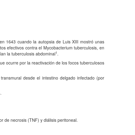
en 1643 cuando la autopsia de Luis XIII mostró unas
os efectivos contra el Mycobacterium tuberculosis, en
1
ían la tuberculosis abdominal
.
 ocurre por la reactivación de los focos tuberculosos
transmural desde el intestino delgado infectado (por
.
r de necrosis (TNF) y diálisis peritoneal.