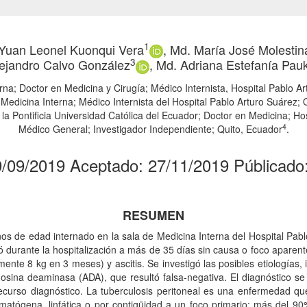
1
Yuan Leonel Kuonqui Vera
, Md. María José Molestin
3
lejandro Calvo González
, Md. Adriana Estefanía Pau
rna; Doctor en Medicina y Cirugía; Médico Internista, Hospital Pablo A
 Medicina Interna; Médico Internista del Hospital Pablo Arturo Suárez; 
a Pontificia Universidad Católica del Ecuador; Doctor en Medicina; Hos
4
Médico General; Investigador Independiente; Quito, Ecuador
.
9/09/2019 Aceptado: 27/11/2019 Públicado
RESUMEN
ños de edad internado en la sala de Medicina Interna del Hospital Pab
ó durante la hospitalización a más de 35 días sin causa o foco aparent
te 8 kg en 3 meses) y ascitis. Se investigó las posibles etiologías, 
sina deaminasa (ADA), que resultó falsa-negativa. El diagnóstico se
ecurso diagnóstico. La tuberculosis peritoneal es una enfermedad que
ematógena, linfática o por contigüidad a un foco primario; más del 90