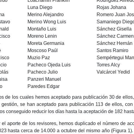
rdo
Loachamín Franklin
Rodríguez Alfred
Luna Diego
Rojas Johana
ema
Merino Alejandro
Romero Juan Jo
stavo
Merino Wong Luis
Samaniego Dieg
nald
Montaño Luis
Sánchez Gisella
cisco
Moreno Lenin
Sánchez Carmen
o
Moreta Germania
Sánchez Hernán
é
Moscoso Paúl
Santos Ramiro
cisco
Muzio Paz
Sempértegui Man
cio
Pacheco Ojeda Luis
Torres Alcy
olás
Pacheco Julio
Valcárcel Yedid
uisa
Panzeri Manuel
io
Paredes Edgar
s de los cuales hemos aceptado para publicación 30 de ellos
gestión, se han aceptado para publicación 113 de ellos, con
os conseguido reducir los días hasta la aceptación de 182 hast
por el aporte de los revisores, hemos duplicado el número de a
23 hasta cerca de 14.000 a octubre del mismo año (Figura 1)