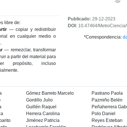
Publicado:
29-12-2023
s libre de:
DOI:
10.47464/MetroCiencia/
tir
— copiar y redistribuir
erial en cualquier medio o
*Correspondencia:
d
.
ar
— remezclar, transformar
ruir a partir del material para
uier propósito, incluso
ialmente.
a
Gómez Barreto Marcelo
Pastrano Paola
o
Gordillo Julio
Pazmiño Belén
a
Guillén Raquel
Peñaherrera Gabr
ca
Herrera Carolina
Polo Daniel
arito
Jiménez Patricia
Reyes Esteban