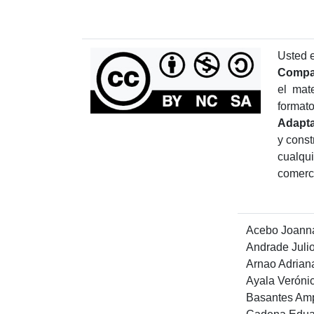
Usted e
Compar
el mat
formato
Adapt
y const
cualq
comerc
Acebo Joann
Andrade Juli
Arnao Adrian
Ayala Veróni
Basantes Amp