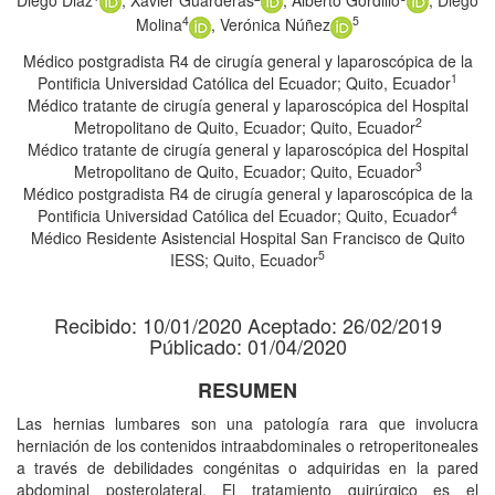
Diego Diaz
, Xavier Guarderas
, Alberto Gordillo
, Diego
4
5
Molina
, Verónica Núñez
Médico postgradista R4 de cirugía general y laparoscópica de la
1
Pontificia Universidad Católica del Ecuador; Quito, Ecuador
Médico tratante de cirugía general y laparoscópica del Hospital
2
Metropolitano de Quito, Ecuador; Quito, Ecuador
Médico tratante de cirugía general y laparoscópica del Hospital
3
Metropolitano de Quito, Ecuador; Quito, Ecuador
Médico postgradista R4 de cirugía general y laparoscópica de la
4
Pontificia Universidad Católica del Ecuador; Quito, Ecuador
Médico Residente Asistencial Hospital San Francisco de Quito
5
IESS; Quito, Ecuador
Recibido: 10/01/2020 Aceptado: 26/02/2019
Públicado: 01/04/2020
RESUMEN
Las hernias lumbares son una patología rara que involucra
herniación de los contenidos intraabdominales o retroperitoneales
a través de debilidades congénitas o adquiridas en la pared
abdominal posterolateral. El tratamiento quirúrgico es el