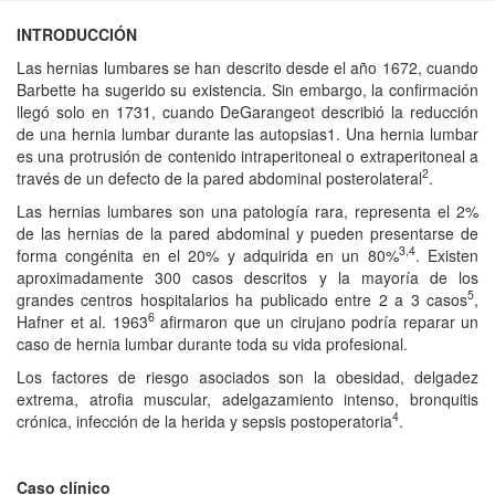
INTRODUCCIÓN
Las hernias lumbares se han descrito desde el año 1672, cuando
Barbette ha sugerido su existencia. Sin embargo, la confirmación
llegó solo en 1731, cuando DeGarangeot describió la reducción
de una hernia lumbar durante las autopsias1. Una hernia lumbar
es una protrusión de contenido intraperitoneal o extraperitoneal a
2
través de un defecto de la pared abdominal posterolateral
.
Las hernias lumbares son una patología rara, representa el 2%
de las hernias de la pared abdominal y pueden presentarse de
3,4
forma congénita en el 20% y adquirida en un 80%
. Existen
aproximadamente 300 casos descritos y la mayoría de los
5
grandes centros hospitalarios ha publicado entre 2 a 3 casos
,
6
Hafner et al. 1963
afirmaron que un cirujano podría reparar un
caso de hernia lumbar durante toda su vida profesional.
Los factores de riesgo asociados son la obesidad, delgadez
extrema, atrofia muscular, adelgazamiento intenso, bronquitis
4
crónica, infección de la herida y sepsis postoperatoria
.
Caso clínico