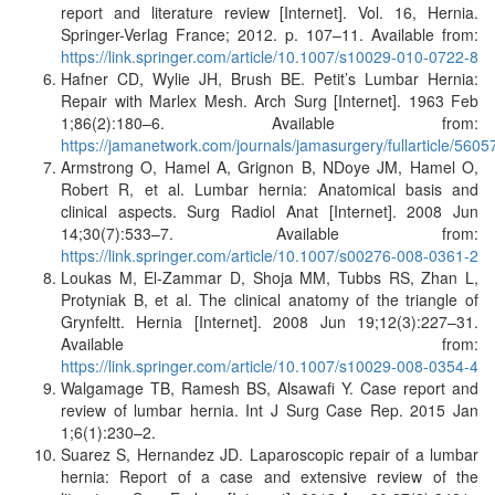
report and literature review [Internet]. Vol. 16, Hernia.
Springer-Verlag France; 2012. p. 107–11. Available from:
https://link.springer.com/article/10.1007/s10029-010-0722-8
Hafner CD, Wylie JH, Brush BE. Petit’s Lumbar Hernia:
Repair with Marlex Mesh. Arch Surg [Internet]. 1963 Feb
1;86(2):180–6. Available from:
https://jamanetwork.com/journals/jamasurgery/fullarticle/5605
Armstrong O, Hamel A, Grignon B, NDoye JM, Hamel O,
Robert R, et al. Lumbar hernia: Anatomical basis and
clinical aspects. Surg Radiol Anat [Internet]. 2008 Jun
14;30(7):533–7. Available from:
https://link.springer.com/article/10.1007/s00276-008-0361-2
Loukas M, El-Zammar D, Shoja MM, Tubbs RS, Zhan L,
Protyniak B, et al. The clinical anatomy of the triangle of
Grynfeltt. Hernia [Internet]. 2008 Jun 19;12(3):227–31.
Available from:
https://link.springer.com/article/10.1007/s10029-008-0354-4
Walgamage TB, Ramesh BS, Alsawafi Y. Case report and
review of lumbar hernia. Int J Surg Case Rep. 2015 Jan
1;6(1):230–2.
Suarez S, Hernandez JD. Laparoscopic repair of a lumbar
hernia: Report of a case and extensive review of the