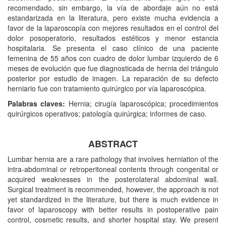
recomendado, sin embargo, la vía de abordaje aún no está
estandarizada en la literatura, pero existe mucha evidencia a
favor de la laparoscopía con mejores resultados en el control del
dolor posoperatorio, resultados estéticos y menor estancia
hospitalaria. Se presenta el caso clínico de una paciente
femenina de 55 años con cuadro de dolor lumbar izquierdo de 6
meses de evolución que fue diagnosticada de hernia del triángulo
posterior por estudio de imagen. La reparación de su defecto
herniario fue con tratamiento quirúrgico por vía laparoscópica.
Palabras claves:
Hernia; cirugía laparoscópica; procedimientos
quirúrgicos operativos; patología quirúrgica; informes de caso.
ABSTRACT
Lumbar hernia are a rare pathology that involves herniation of the
intra-abdominal or retroperitoneal contents through congenital or
acquired weaknesses in the posterolateral abdominal wall.
Surgical treatment is recommended, however, the approach is not
yet standardized in the literature, but there is much evidence in
favor of laparoscopy with better results in postoperative pain
control, cosmetic results, and shorter hospital stay. We present