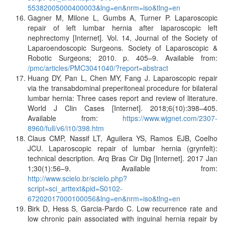
55382005000400003&lng=en&nrm=iso&tlng=en
Gagner M, Milone L, Gumbs A, Turner P. Laparoscopic
repair of left lumbar hernia after laparoscopic left
nephrectomy [Internet]. Vol. 14, Journal of the Society of
Laparoendoscopic Surgeons. Society of Laparoscopic &
Robotic Surgeons; 2010. p. 405–9. Available from:
/pmc/articles/PMC3041040/?report=abstract
Huang DY, Pan L, Chen MY, Fang J. Laparoscopic repair
via the transabdominal preperitoneal procedure for bilateral
lumbar hernia: Three cases report and review of literature.
World J Clin Cases [Internet]. 2018;6(10):398–405.
Available from:
https://www.wjgnet.com/2307-
8960/full/v6/i10/398.htm
Claus CMP, Nassif LT, Aguilera YS, Ramos EJB, Coelho
JCU. Laparoscopic repair of lumbar hernia (grynfelt):
technical description. Arq Bras Cir Dig [Internet]. 2017 Jan
1;30(1):56–9. Available from:
http://www.scielo.br/scielo.php?
script=sci_arttext&pid=S0102-
67202017000100056&lng=en&nrm=iso&tlng=en
Birk D, Hess S, Garcia-Pardo C. Low recurrence rate and
low chronic pain associated with inguinal hernia repair by