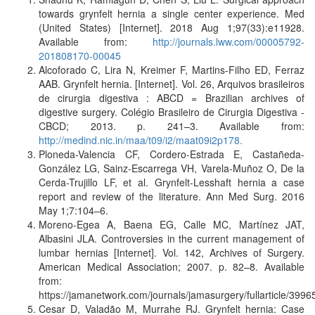
towards grynfelt hernia a single center experience. Med
(United States) [Internet]. 2018 Aug 1;97(33):e11928.
Available from:
http://journals.lww.com/00005792-
201808170-00045
Alcoforado C, Lira N, Kreimer F, Martins-Filho ED, Ferraz
AAB. Grynfelt hernia. [Internet]. Vol. 26, Arquivos brasileiros
de cirurgia digestiva : ABCD = Brazilian archives of
digestive surgery. Colégio Brasileiro de Cirurgia Digestiva -
CBCD; 2013. p. 241–3. Available from:
http://medind.nic.in/maa/t09/i2/maat09i2p178.
Ploneda-Valencia CF, Cordero-Estrada E, Castañeda-
González LG, Sainz-Escarrega VH, Varela-Muñoz O, De la
Cerda-Trujillo LF, et al. Grynfelt-Lesshaft hernia a case
report and review of the literature. Ann Med Surg. 2016
May 1;7:104–6.
Moreno-Egea A, Baena EG, Calle MC, Martínez JAT,
Albasini JLA. Controversies in the current management of
lumbar hernias [Internet]. Vol. 142, Archives of Surgery.
American Medical Association; 2007. p. 82–8. Available
from:
https://jamanetwork.com/journals/jamasurgery/fullarticle/3996
Cesar D, Valadão M, Murrahe RJ. Grynfelt hernia: Case