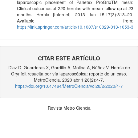
laparoscopic placement of Parietex ProGripTM mesh:
Clinical outcomes of 220 hernias with mean follow-up at 23
months. Hernia [Internet]. 2013 Jun 15;17(3):313–20.
Available from:
https://link.springer.com/article/10.1007/s10029-013-1053-3
CITAR ESTE ARTÍCULO
Diaz D, Guarderas X, Gordillo A, Molina A, Núñez V. Hernia de
Grynfelt resuelta por vía laparoscópica: reporte de un caso.
MetroCiencia. 2020 abr 1;28(2):4-7.
https://doi.org/10.47464/MetroCiencia/vol28/2/2020/4-7
Revista Metro Ciencia