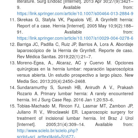
literature. Surg Endosc [Internet]. 2013 Apr 30;27(9):3421–
9. Available from:
https://link.springer.com/article/10.1007/s00464-013-2884-9
Skrekas G, Stafyla VK, Papalois VE. A Grynfeltt hernia:
Report of a case. Hernia [Internet]. 2005 May 10;9(2):188–
91. Available from:
https://link.springer.com/article/10.1007/s10029-004-0278-6
Barriga JC, Padilla C, Ruiz JP, Barrios A, Lora A. Abordaje
laparoscópico de la Hernia de Grynfelt. Reporte de caso.
Rev Médica Sanitas. 2019;22(1):21–7.
Moreno-Egea, A., Alcaraz, AC y Cuervo M. Opciones
quirúrgicas en la hernia lumbar: reparación laparoscópica
versus abierta. Un estudio prospectivo a largo plazo. New
Media Soc. 2013;20(4):2450–2468.
Sundaramurthy S, Suresh HB, Anirudh A V., Prakash
Rozario A. Primary lumbar hernia: A rarely encountered
hernia. Int J Surg Case Rep. 2016 Jan 1;20:53–6.
Tobias-Machado M, Rincon FJ, Lasmar MT, Zambon JP,
Juliano R V., Wroclawski ER. Laparoscopic surgery for
treatment of incisional lumbar hernia. Int Braz J Urol
[Internet]. 2005;31(4):309–14. Available from:
http://www.scielo.br/scielo.php?
script=sci_arttext&pid=S1677-