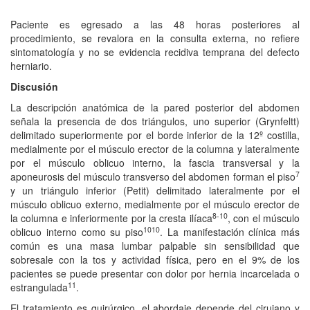
Paciente es egresado a las 48 horas posteriores al
procedimiento, se revalora en la consulta externa, no refiere
sintomatología y no se evidencia recidiva temprana del defecto
herniario.
Discusión
La descripción anatómica de la pared posterior del abdomen
señala la presencia de dos triángulos, uno superior (Grynfeltt)
delimitado superiormente por el borde inferior de la 12º costilla,
medialmente por el músculo erector de la columna y lateralmente
por el músculo oblicuo interno, la fascia transversal y la
7
aponeurosis del músculo transverso del abdomen forman el piso
y un triángulo inferior (Petit) delimitado lateralmente por el
músculo oblicuo externo, medialmente por el músculo erector de
8-10
la columna e inferiormente por la cresta ilíaca
, con el músculo
10
10
oblicuo interno como su piso
. La manifestación clínica más
común es una masa lumbar palpable sin sensibilidad que
sobresale con la tos y actividad física, pero en el 9% de los
pacientes se puede presentar con dolor por hernia incarcelada o
11
estrangulada
.
El tratamiento es quirúrgico, el abordaje depende del cirujano y