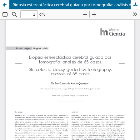
Biopsia estereotáctica cerebral guiada por tomografía: análisis de 65 casos