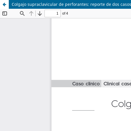
Colgajo supraclavicular de perforantes: reporte de dos caso