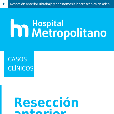
Resección anterior ultrabaja y anastomosis laparoscópica en adenocarcinoma de recto: reporte de un caso