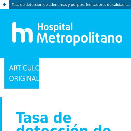
Tasa de detección de adenomas y pólipos: Indicadores de calidad colonoscópica en el Hospital Metropolitano