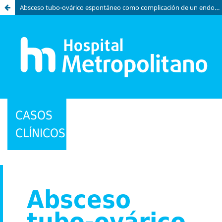
Absceso tubo-ovárico espontáneo como complicación de un endometrioma: reporte de caso