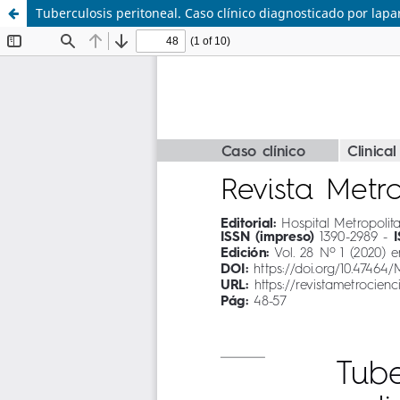
Tuberculosis peritoneal. Caso clínico diagnosticado por lapa