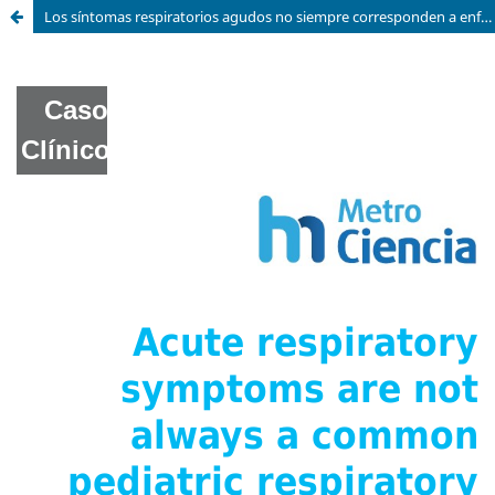
Los síntomas respiratorios agudos no siempre corresponden a enfermedades pediátricas habituales: reporte de caso clínico