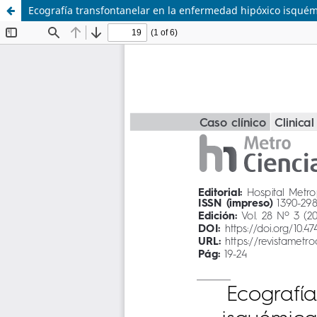
Ecografía transfontanelar en la enfermedad hipóxico isquém