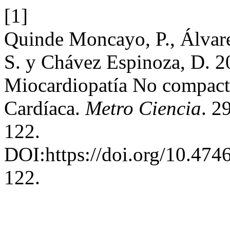
[1]
Quinde Moncayo, P., Álvarez
S. y Chávez Espinoza, D. 2
Miocardiopatía No compacta
Cardíaca.
Metro Ciencia
. 2
122.
DOI:https://doi.org/10.47
122.