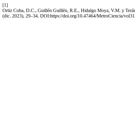
[1]
Ortiz Coba, D.C., Guillén Guillén, R.E., Hidalgo Moya, V.M. y Terán
(dic. 2023), 29–34. DOI:https://doi.org/10.47464/MetroCiencia/vol3