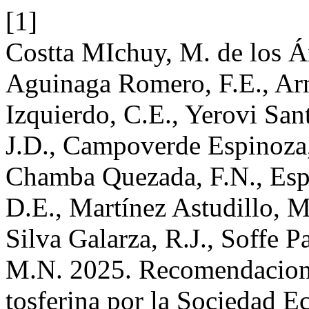
[1]
Costta MIchuy, M. de los Án
Aguinaga Romero, F.E., Ar
Izquierdo, C.E., Yerovi San
J.D., Campoverde Espinoza,
Chamba Quezada, F.N., Espi
D.E., Martínez Astudillo, M
Silva Galarza, R.J., Soffe P
M.N. 2025. Recomendaciones
tosferina por la Sociedad E