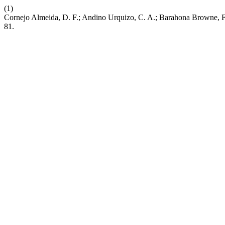
(1)
Cornejo Almeida, D. F.; Andino Urquizo, C. A.; Barahona Browne, F.
81.