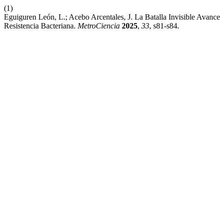
(1)
Eguiguren León, L.; Acebo Arcentales, J. La Batalla Invisible Avance
Resistencia Bacteriana.
MetroCiencia
2025
,
33
, s81-s84.