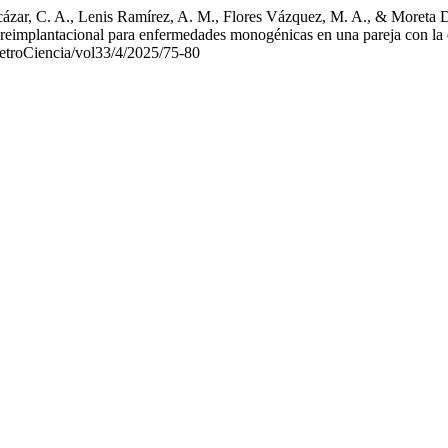
cázar, C. A., Lenis Ramírez, A. M., Flores Vázquez, M. A., & Moreta 
io preimplantacional para enfermedades monogénicas en una pareja con l
MetroCiencia/vol33/4/2025/75-80