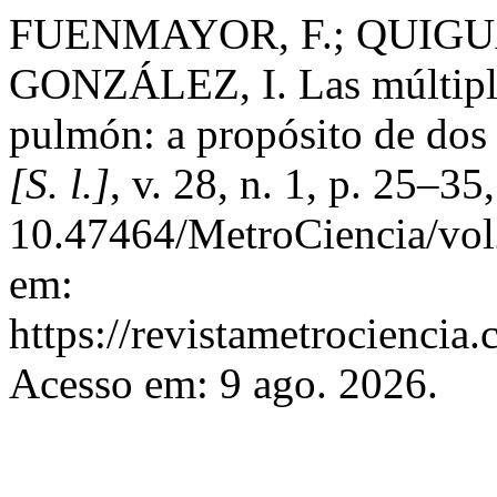
FUENMAYOR, F.; QUIGUA
GONZÁLEZ, I. Las múltiple
pulmón: a propósito de dos 
[S. l.]
, v. 28, n. 1, p. 25–3
10.47464/MetroCiencia/vol
em:
https://revistametrociencia.
Acesso em: 9 ago. 2026.