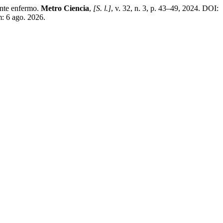
ente enfermo.
Metro Ciencia
,
[S. l.]
, v. 32, n. 3, p. 43–49, 2024. DOI:
m: 6 ago. 2026.