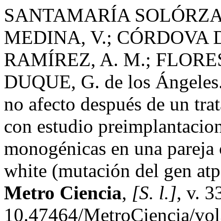
SANTAMARÍA SOLÓRZANO
MEDINA, V.; CÓRDOVA D
RAMÍREZ, A. M.; FLORE
DUQUE, G. de los Ángeles.
no afecto después de un trat
con estudio preimplantacio
monogénicas en una pareja 
white (mutación del gen atp
Metro Ciencia
,
[S. l.]
, v. 
10.47464/MetroCiencia/vol