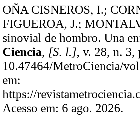
OÑA CISNEROS, I.; CORN
FIGUEROA, J.; MONTALVO
sinovial de hombro. Una en
Ciencia
,
[S. l.]
, v. 28, n. 3
10.47464/MetroCiencia/vol
em:
https://revistametrociencia.
Acesso em: 6 ago. 2026.