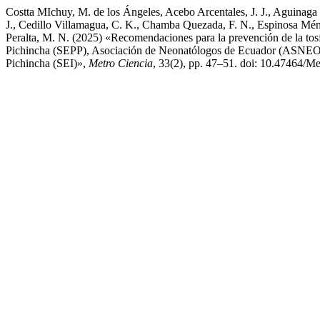
Costta MIchuy, M. de los Ángeles, Acebo Arcentales, J. J., Aguinaga
J., Cedillo Villamagua, C. K., Chamba Quezada, F. N., Espinosa Méndez
Peralta, M. N. (2025) «Recomendaciones para la prevención de la tosf
Pichincha (SEPP), Asociación de Neonatólogos de Ecuador (ASNEO E
Pichincha (SEI)»,
Metro Ciencia
, 33(2), pp. 47–51. doi: 10.47464/M