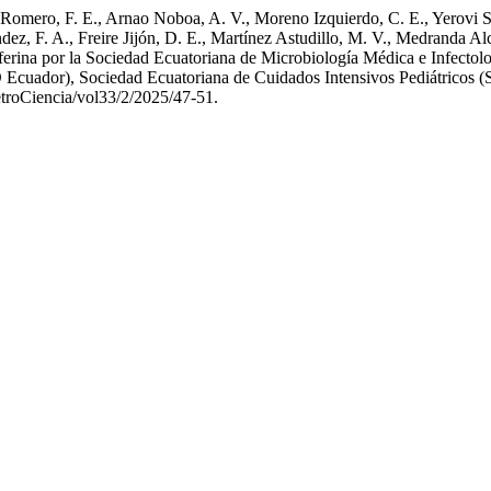
 Romero, F. E., Arnao Noboa, A. V., Moreno Izquierdo, C. E., Yerovi 
, F. A., Freire Jijón, D. E., Martínez Astudillo, M. V., Medranda Alcív
erina por la Sociedad Ecuatoriana de Microbiología Médica e Infectolo
cuador), Sociedad Ecuatoriana de Cuidados Intensivos Pediátricos (S
etroCiencia/vol33/2/2025/47-51.