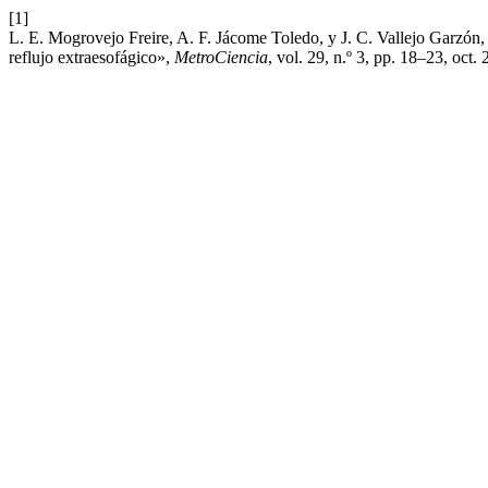
[1]
L. E. Mogrovejo Freire, A. F. Jácome Toledo, y J. C. Vallejo Garzón, 
reflujo extraesofágico»,
MetroCiencia
, vol. 29, n.º 3, pp. 18–23, oct.