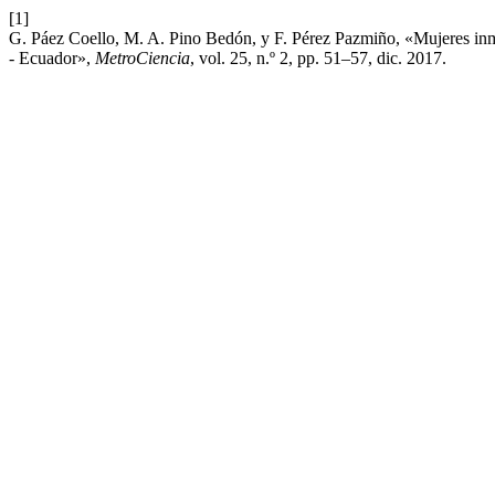
[1]
G. Páez Coello, M. A. Pino Bedón, y F. Pérez Pazmiño, «Mujeres inmi
- Ecuador»,
MetroCiencia
, vol. 25, n.º 2, pp. 51–57, dic. 2017.