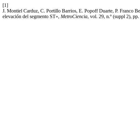
[1]
J. Montiel Carduz, C. Portillo Barrios, E. Popoff Duarte, P. Franco 
elevación del segmento ST»,
MetroCiencia
, vol. 29, n.º (suppl 2), p