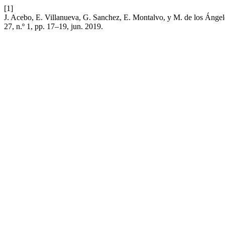
[1]
J. Acebo, E. Villanueva, G. Sanchez, E. Montalvo, y M. de los Ángele
27, n.º 1, pp. 17–19, jun. 2019.