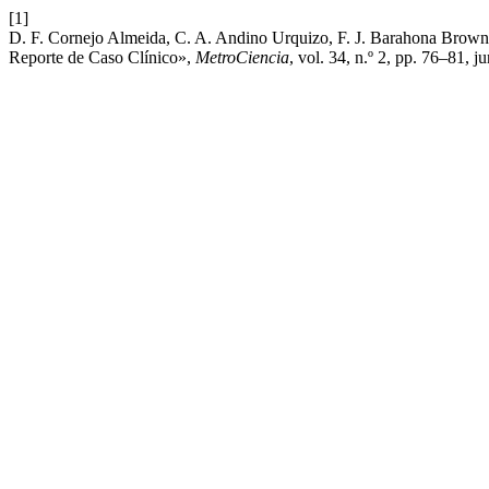
[1]
D. F. Cornejo Almeida, C. A. Andino Urquizo, F. J. Barahona Browne,
Reporte de Caso Clínico»,
MetroCiencia
, vol. 34, n.º 2, pp. 76–81, j