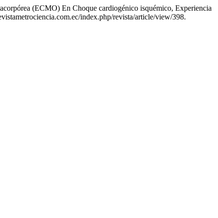
racorpórea (ECMO) En Choque cardiogénico isquémico, Experiencia
evistametrociencia.com.ec/index.php/revista/article/view/398.