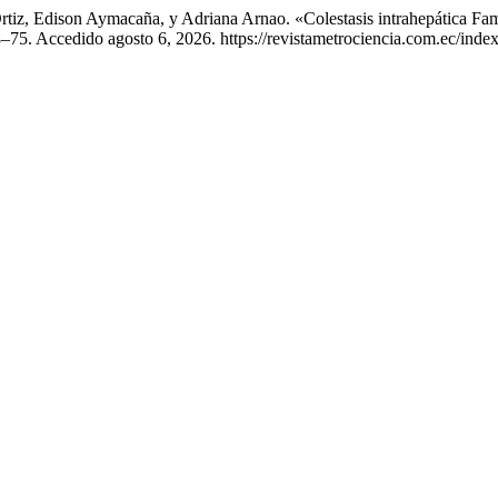
tiz, Edison Aymacaña, y Adriana Arnao. «Colestasis intrahepática F
–75. Accedido agosto 6, 2026. https://revistametrociencia.com.ec/index.