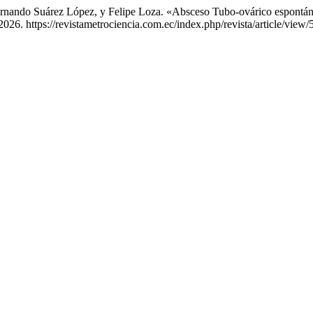
Fernando Suárez López, y Felipe Loza. «Absceso Tubo-ovárico espon
026. https://revistametrociencia.com.ec/index.php/revista/article/view/