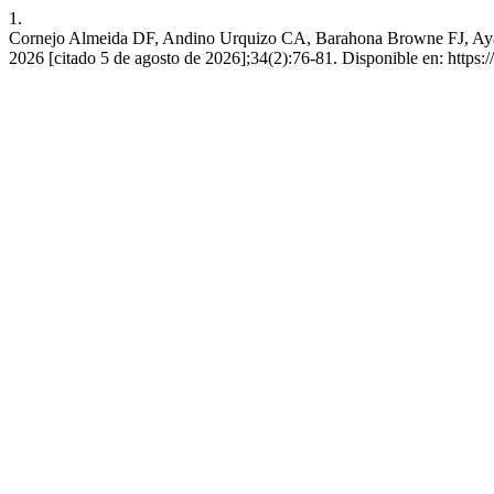
1.
Cornejo Almeida DF, Andino Urquizo CA, Barahona Browne FJ, Ayala P
2026 [citado 5 de agosto de 2026];34(2):76-81. Disponible en: https:/