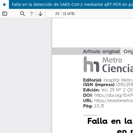
Falla en la detección de SARS-CoV-2 mediante qRT-PCR en p