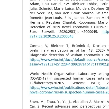
Adam, Chu Daniel KW, Bleicker Tobias, Brün
Julia, Schmidt Marie Luisa, Mulders Daphne G
der Veer Bas, van den Brink Sharon, W sman 
Romette Jean-Louis, Ellis Joanna, Zambon Mari
Herman, Reusken Chantal, Koopmans Marion 
Detection of 2019 novel coronavirus (2019-nC
Euro Surveill. 2020;25(3):pii=2000045.
htt
7917.ES.2020.25.3.2000045
Corman V, Bleicker T, Brünink S, Drosten C
preliminary evaluation as of Jan 13, 2020- V
Diagnostic detection of Wuhan coronavirus 20
https://www.who.int/docs/default-source/coron
assay-v1991527e5122341d99287a1b17c111902.p
World Health Organization. Laboratory testing
(COVID-19) in suspected human cases: inter
19/laboratory/2020.5. Geneva: WHO; 
https://www.who.int/publications-detail/laborat
novel-coronavirus-in-suspected-human-cases-2
Shen, M., Zhou, Y., Ye, J., Abdullah Al-Maskri, A
Cai, S. Recent advances and perspectives of n