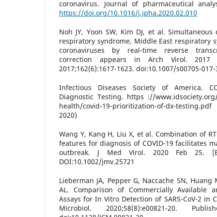
coronavirus. Journal of pharmaceutical analys
https://doi.org/10.1016/j.jpha.2020.02.010
Noh JY, Yoon SW, Kim DJ, et al. Simultaneous 
respiratory syndrome, Middle East respiratory 
coronaviruses by real-time reverse transc
correction appears in Arch Virol. 2017 
2017;162(6):1617-1623. doi:10.1007/s00705-017-
Infectious Diseases Society of America. COV
Diagnostic Testing. https ://www.idsociety.org/
health/covid-19-prioritization-of-dx-testing.
2020)
Wang Y, Kang H, Liu X, et al. Combination of RT
features for diagnosis of COVID-19 facilitates
outbreak. J Med Virol. 2020 Feb 25. [
DOI:10.1002/jmv.25721
Lieberman JA, Pepper G, Naccache SN, Huang 
AL. Comparison of Commercially Available a
Assays for In Vitro Detection of SARS-CoV-2 in Cl
Microbiol. 2020;58(8):e00821-20. Pu