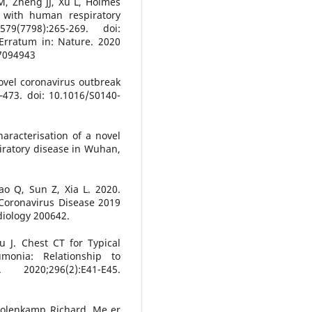
, Zheng JJ, Xu L, Holmes
 with human respiratory
9(7798):265-269. doi:
Erratum in: Nature. 2020
7094943
ovel coronavirus outbreak
–473. doi: 10.1016/S0140-
aracterisation of a novel
iratory disease in Wuhan,
o Q, Sun Z, Xia L. 2020.
 Coronavirus Disease 2019
diology 200642.
 J. Chest CT for Typical
monia: Relationship to
2020;296(2):E41-E45.
Molenkamp Richard, Me er