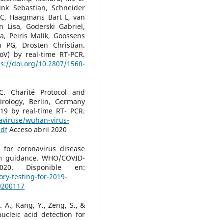
ink Sebastian, Schneider
JC, Haagmans Bart L, van
Lisa, Goderski Gabriel,
a, Peiris Malik, Goossens
PG, Drosten Christian.
oV) by real-time RT-PCR.
ps://doi.org/10.2807/1560-
. Charité Protocol and
irology, Berlin, Germany
19 by real-time RT- PCR.
aviruse/wuhan-virus-
df
Acceso abril 2020
 for coronavirus disease
im guidance. WHO/COVID-
2020. Disponible en:
ory-testing-for-2019-
0200117
. A., Kang, Y., Zeng, S., &
ucleic acid detection for