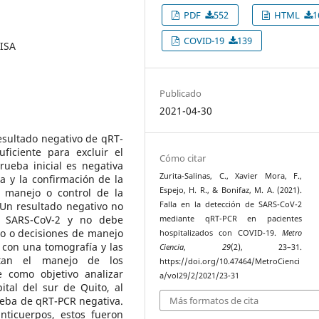
PDF
552
HTML
1
COVID-19
139
LISA
Publicado
2021-04-30
esultado negativo de qRT-
iciente para excluir el
Cómo citar
rueba inicial es negativa
Zurita-Salinas, C., Xavier Mora, F.,
a y la confirmación de la
Espejo, H. R., & Bonifaz, M. A. (2021).
l manejo o control de la
Falla en la detección de SARS-CoV-2
 Un resultado negativo no
or SARS-CoV-2 y no debe
mediante qRT-PCR en pacientes
nto o decisiones de manejo
hospitalizados con COVID-19.
Metro
 con una tomografía y las
Ciencia
,
29
(2), 23–31.
cilitan el manejo de los
https://doi.org/10.47464/MetroCienci
e como objetivo analizar
a/vol29/2/2021/23-31
tal del sur de Quito, al
Más formatos de cita
ueba de qRT-PCR negativa.
nticuerpos, estos fueron