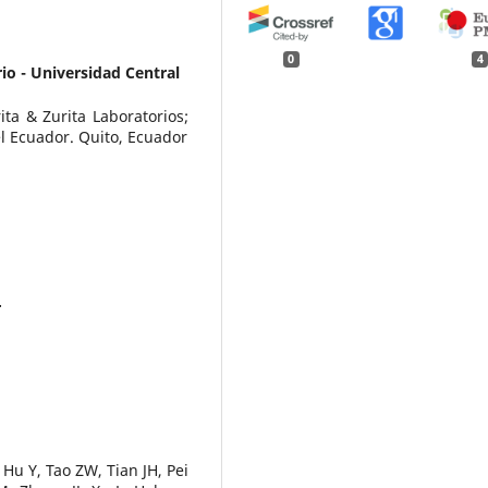
0
4
io - Universidad Central
ta & Zurita Laboratorios;
l Ecuador. Quito, Ecuador
r
u Y, Tao ZW, Tian JH, Pei