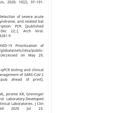
is, 2020; 10(2), 97–101.
detection of severe acute
syndrome, and related bat
ription PCR [published
Dec 22;:]. Arch Virol.
3281-9
ID-19 Prioritization of
globalassets/idsa/public-
pdf (Accessed on May 29,
-qPCR testing and clinical
 management of SARS-CoV-2
Epub ahead of print].
ML, Jerome KR, Greninger
nd Laboratory-Developed
inical Laboratories. J Clin
blished 2020 Jul 23.