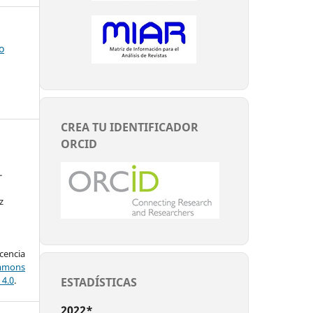
o
CREA TU IDENTIFICADOR
ORCID
-
z
encia
mons
 4.0
.
ESTADÍSTICAS
2022*