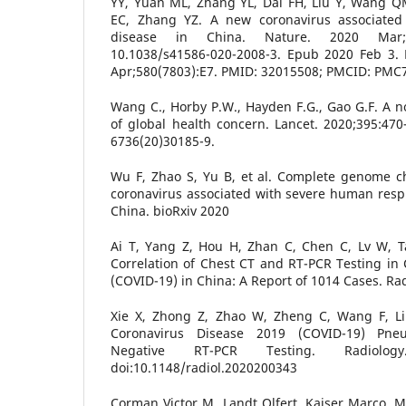
YY, Yuan ML, Zhang YL, Dai FH, Liu Y, Wang QM
EC, Zhang YZ. A new coronavirus associated
disease in China. Nature. 2020 Mar;57
10.1038/s41586-020-2008-3. Epub 2020 Feb 3. 
Apr;580(7803):E7. PMID: 32015508; PMCID: PMC
Wang C., Horby P.W., Hayden F.G., Gao G.F. A n
of global health concern. Lancet. 2020;395:470
6736(20)30185-9.
Wu F, Zhao S, Yu B, et al. Complete genome ch
coronavirus associated with severe human resp
China. bioRxiv 2020
Ai T, Yang Z, Hou H, Zhan C, Chen C, Lv W, Ta
Correlation of Chest CT and RT-PCR Testing in
(COVID-19) in China: A Report of 1014 Cases. Ra
Xie X, Zhong Z, Zhao W, Zheng C, Wang F, Liu
Coronavirus Disease 2019 (COVID-19) Pneu
Negative RT-PCR Testing. Radiology. 
doi:10.1148/radiol.2020200343
Corman Victor M, Landt Olfert, Kaiser Marco, 