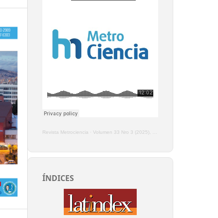
Revista Metrociencia
·
Volumen 33 Nro 3 (2025), Enero - Marzo
ÍNDICES