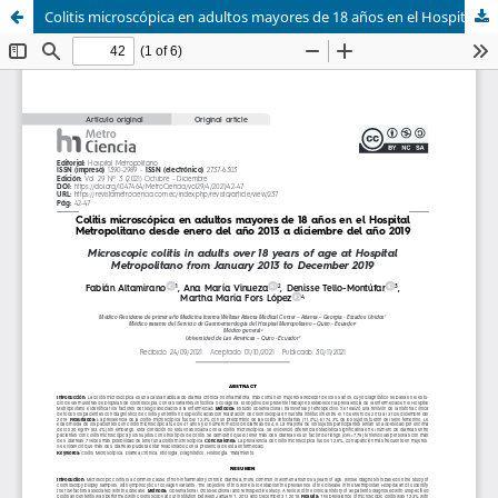
Colitis microscópica en adultos mayores de 18 años en el Hospital Metropolitano desde enero del año 2013 a diciembre del año 2019