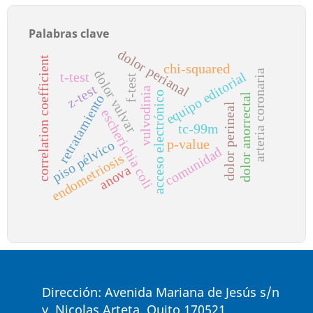
Palabras clave
dolor perianal
correlation coefficient
chi-squared
dolor vulvar
arteria coronaria
equipo editorial
t-test
f-test
z-test
vulvodinia
acceso electrónico
dolor anorrectal
retratamiento
dolor perineal
escherichia coli
tc-99m
p-value
piso pélvico
comunidad
endometriosis
anova
Dirección: Avenida Mariana de Jesús s/n
y, Nicolas Arteta, Quito 170521