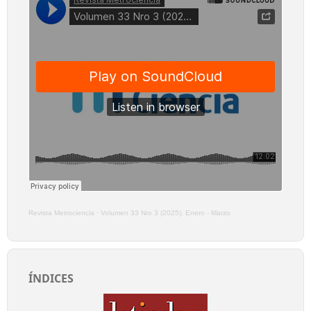
Revista Metrociencia
·
Volumen 33 Nro 3 (2025), Enero - Marzo
ÍNDICES