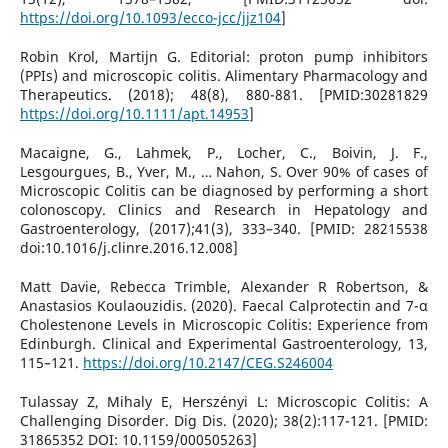
https://doi.org/10.1093/ecco-jcc/jjz104
]
Robin Krol, Martijn G. Editorial: proton pump inhibitors
(PPIs) and microscopic colitis. Alimentary Pharmacology and
Therapeutics. (2018); 48(8), 880-881. [PMID:30281829
https://doi.org/10.1111/apt.14953
]
Macaigne, G., Lahmek, P., Locher, C., Boivin, J. F.,
Lesgourgues, B., Yver, M., … Nahon, S. Over 90% of cases of
Microscopic Colitis can be diagnosed by performing a short
colonoscopy. Clinics and Research in Hepatology and
Gastroenterology, (2017);41(3), 333–340. [PMID: 28215538
doi:10.1016/j.clinre.2016.12.008]
Matt Davie, Rebecca Trimble, Alexander R Robertson, &
Anastasios Koulaouzidis. (2020). Faecal Calprotectin and 7-α
Cholestenone Levels in Microscopic Colitis: Experience from
Edinburgh. Clinical and Experimental Gastroenterology, 13,
115–121.
https://doi.org/10.2147/CEG.S246004
Tulassay Z, Mihaly E, Herszényi L: Microscopic Colitis: A
Challenging Disorder. Dig Dis. (2020); 38(2):117-121. [PMID:
31865352 DOI: 10.1159/000505263]