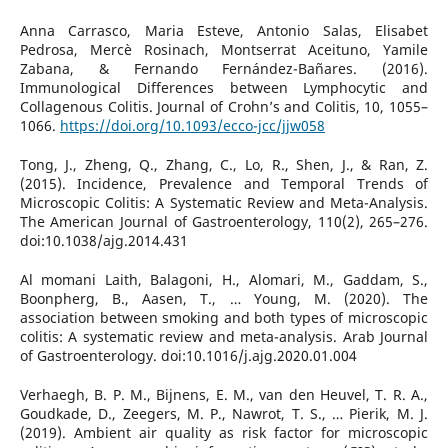
Anna Carrasco, Maria Esteve, Antonio Salas, Elisabet
Pedrosa, Mercè Rosinach, Montserrat Aceituno, Yamile
Zabana, & Fernando Fernández-Bañares. (2016).
Immunological Differences between Lymphocytic and
Collagenous Colitis. Journal of Crohn’s and Colitis, 10, 1055–
1066.
https://doi.org/10.1093/ecco-jcc/jjw058
Tong, J., Zheng, Q., Zhang, C., Lo, R., Shen, J., & Ran, Z.
(2015). Incidence, Prevalence and Temporal Trends of
Microscopic Colitis: A Systematic Review and Meta-Analysis.
The American Journal of Gastroenterology, 110(2), 265–276.
doi:10.1038/ajg.2014.431
Al momani Laith, Balagoni, H., Alomari, M., Gaddam, S.,
Boonpherg, B., Aasen, T., … Young, M. (2020). The
association between smoking and both types of microscopic
colitis: A systematic review and meta-analysis. Arab Journal
of Gastroenterology. doi:10.1016/j.ajg.2020.01.004
Verhaegh, B. P. M., Bijnens, E. M., van den Heuvel, T. R. A.,
Goudkade, D., Zeegers, M. P., Nawrot, T. S., … Pierik, M. J.
(2019). Ambient air quality as risk factor for microscopic