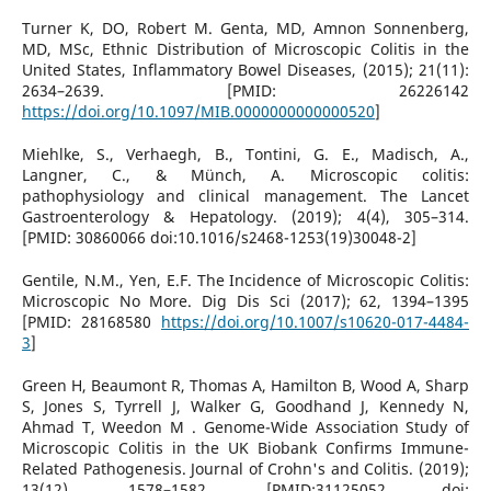
Turner K, DO, Robert M. Genta, MD, Amnon Sonnenberg,
MD, MSc, Ethnic Distribution of Microscopic Colitis in the
United States, Inflammatory Bowel Diseases, (2015); 21(11):
2634–2639. [PMID: 26226142
https://doi.org/10.1097/MIB.0000000000000520
]
Miehlke, S., Verhaegh, B., Tontini, G. E., Madisch, A.,
Langner, C., & Münch, A. Microscopic colitis:
pathophysiology and clinical management. The Lancet
Gastroenterology & Hepatology. (2019); 4(4), 305–314.
[PMID: 30860066 doi:10.1016/s2468-1253(19)30048-2]
Gentile, N.M., Yen, E.F. The Incidence of Microscopic Colitis:
Microscopic No More. Dig Dis Sci (2017); 62, 1394–1395
[PMID: 28168580
https://doi.org/10.1007/s10620-017-4484-
3
]
Green H, Beaumont R, Thomas A, Hamilton B, Wood A, Sharp
S, Jones S, Tyrrell J, Walker G, Goodhand J, Kennedy N,
Ahmad T, Weedon M . Genome-Wide Association Study of
Microscopic Colitis in the UK Biobank Confirms Immune-
Related Pathogenesis. Journal of Crohn's and Colitis. (2019);
13(12), 1578–1582, [PMID:31125052 doi: