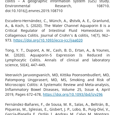
colitis – A geographic information system (GIS) study.
Environmental Research, 108710.
doi:10.1016/j.envres.2019.108710
Escudero-Hernández, C., Münch, A., Østvik, A. E., Granlund,
A., & Koch, S. (2020). The Water Channel Aquaporin 8 is a
Critical Regulator of Intestinal Fluid Homeostasis in
Collagenous Colitis. Journal of Crohn's & colitis, 14(7), 962–
973.
https://doi.org/10.1093/ecco-jcc/jjaa020
Tong, Y. T., Dupont, A. W., Cash, B. D., Ertan, A., & Younes,
M. (2020). Aquaporin-5 Expression Is Reduced in
Lymphocytic Colitis. Annals of clinical and laboratory
science, 50(4), 447–449.
Veeravich Jaruvongvanich, MD, Kittika Poonsombudlert, MD,
Patompong Ungprasert, MD, MS, Smoking and Risk of
Microscopic Colitis: A Systematic Review and Meta-analysis,
Inflammatory Bowel Diseases, Volume 25, Issue 4, April
2019, Pages 672–678,
https://doi.org/10.1093/ibd/izy296
Fernández-Bañares, F., de Sousa, M. R., Salas, A., Beltrán, B.,
Piqueras, M., Iglesias, E., Gisbert, J. P., Lobo, B., Puig-Diví, V.,
García-Planella, E., Ordás, I., Andreu, M., Calvo, M., Montoro,