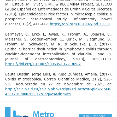
M., Esteve, M., Viver, J. M., & RECOMINA Project, GETECCU
Grupo Español de Enfermedades de Crohn y Colitis Ulcerosa
(2013). Epidemiological risk factors in microscopic colitis: a
prospective case-control study. Inflammatory bowel
diseases, 19(2), 411–417.
https://doi.org/10.1002/ibd.23009
Barmeyer, C., Erko, I., Awad, K., Fromm, A., Bojarski, C.,
Meissner, S., Loddenkemper, C., Kerick, M., Siegmund, B.,
Fromm, M., Schweiger, M. R., & Schulzke, J. D. (2017).
Epithelial barrier dysfunction in lymphocytic colitis through
cytokine-dependent internalization of claudin-5 and -8.
Journal of gastroenterology, 52(10), 1090–1100.
https://doi.org/10.1007/s00535-017-1309-2
Bauta Desdín, Jorge Luís, & Pupo Zúñigas, Amalia. (2017).
Colitis microscópica. Correo Científico Médico, 21(2), 526-
539. Recuperado en 27 de noviembre de 2021, de
http://scielo.sld.cu/scielo.php?script=sci_arttext&pid=S1560-
43812017000200017&lng=es&tlng=es
.