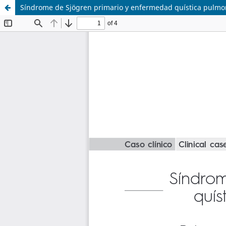
Síndrome de Sjögren primario y enfermedad quística pulmon