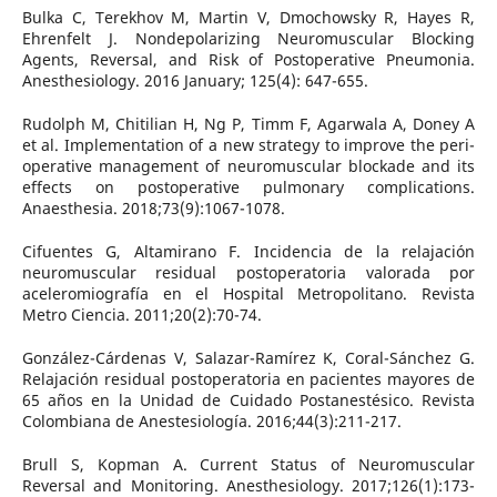
Bulka C, Terekhov M, Martin V, Dmochowsky R, Hayes R,
Ehrenfelt J. Nondepolarizing Neuromuscular Blocking
Agents, Reversal, and Risk of Postoperative Pneumonia.
Anesthesiology. 2016 January; 125(4): 647-655.
Rudolph M, Chitilian H, Ng P, Timm F, Agarwala A, Doney A
et al. Implementation of a new strategy to improve the peri-
operative management of neuromuscular blockade and its
effects on postoperative pulmonary complications.
Anaesthesia. 2018;73(9):1067-1078.
Cifuentes G, Altamirano F. Incidencia de la relajación
neuromuscular residual postoperatoria valorada por
aceleromiografía en el Hospital Metropolitano. Revista
Metro Ciencia. 2011;20(2):70-74.
González-Cárdenas V, Salazar-Ramírez K, Coral-Sánchez G.
Relajación residual postoperatoria en pacientes mayores de
65 años en la Unidad de Cuidado Postanestésico. Revista
Colombiana de Anestesiología. 2016;44(3):211-217.
Brull S, Kopman A. Current Status of Neuromuscular
Reversal and Monitoring. Anesthesiology. 2017;126(1):173-