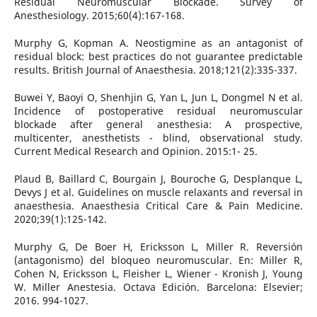
Residual Neuromuscular Blockade. Survey of
Anesthesiology. 2015;60(4):167-168.
Murphy G, Kopman A. Neostigmine as an antagonist of
residual block: best practices do not guarantee predictable
results. British Journal of Anaesthesia. 2018;121(2):335-337.
Buwei Y, Baoyi O, Shenhjin G, Yan L, Jun L, Dongmel N et al.
Incidence of postoperative residual neuromuscular
blockade after general anesthesia: A prospective,
multicenter, anesthetists - blind, observational study.
Current Medical Research and Opinion. 2015:1- 25.
Plaud B, Baillard C, Bourgain J, Bouroche G, Desplanque L,
Devys J et al. Guidelines on muscle relaxants and reversal in
anaesthesia. Anaesthesia Critical Care & Pain Medicine.
2020;39(1):125-142.
Murphy G, De Boer H, Ericksson L, Miller R. Reversión
(antagonismo) del bloqueo neuromuscular. En: Miller R,
Cohen N, Ericksson L, Fleisher L, Wiener - Kronish J, Young
W. Miller Anestesia. Octava Edición. Barcelona: Elsevier;
2016. 994-1027.