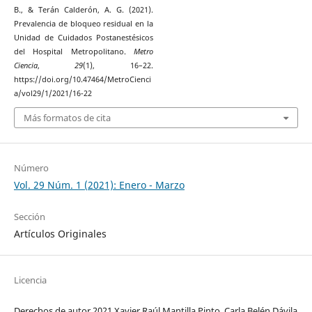
B., & Terán Calderón, A. G. (2021).
Prevalencia de bloqueo residual en la
Unidad de Cuidados Postanestésicos
del Hospital Metropolitano.
Metro
Ciencia
,
29
(1), 16–22.
https://doi.org/10.47464/MetroCienci
a/vol29/1/2021/16-22
Más formatos de cita
Número
Vol. 29 Núm. 1 (2021): Enero - Marzo
Sección
Artículos Originales
Licencia
Derechos de autor 2021 Xavier Raúl Mantilla Pinto, Carla Belén Dávila