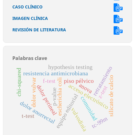
CASO CLÍNICO
IMAGEN CLÍNICA
REVISIÓN DE LITERATURA
Palabras clave
hypothesis testing
retratamiento
chi-squared
resistencia antimicrobiana
silicato de calcio
dolor vulvar
escherichia coli
f-test
piso pélvico
anova
acceso electrónico
dolor perineal
z-test
p-value
equipo editorial
comunidad
dolor anorrectal
vulvodinia
t-test
tc-99m