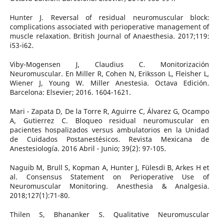
Hunter J. Reversal of residual neuromuscular block:
complications associated with perioperative management of
muscle relaxation. British Journal of Anaesthesia. 2017;119:
i53-i62.
Viby-Mogensen J, Claudius C. Monitorización
Neuromuscular. En Miller R, Cohen N, Eriksson L, Fleisher L,
Wiener J, Young W. Miller Anestesia. Octava Edición.
Barcelona: Elsevier; 2016. 1604-1621.
Mari - Zapata D, De la Torre R, Aguirre C, Álvarez G, Ocampo
A, Gutierrez C. Bloqueo residual neuromuscular en
pacientes hospalizados versus ambulatorios en la Unidad
de Cuidados Postanestésicos. Revista Mexicana de
Anestesiología. 2016 Abril - Junio; 39(2): 97-105.
Naguib M, Brull S, Kopman A, Hunter J, Fülesdi B, Arkes H et
al. Consensus Statement on Perioperative Use of
Neuromuscular Monitoring. Anesthesia & Analgesia.
2018;127(1):71-80.
Thilen S, Bhananker S. Qualitative Neuromuscular