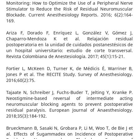
Monitoring: How to Optimize the Use of a Peripheral Nerve
Stimulator to Reduce the Risk of Residual Neuromuscular
Blockade. Current Anesthesiology Reports. 2016; 6(2):164-
169.
Ariza F, Dorado F, Enríquez L, González V, Gómez J,
Chaparro-Mendoza K et al. Relajación residual
postoperatoria en la unidad de cuidados postanestésicos de
un hospital universitario: estudio de corte transversal.
Revista Colombiana de Anestesiología. 2017; 45(1):15-21.
Fortier L, McKeen D, Turner K, de Médicis É, Warriner B,
Jones P et al. The RECITE Study. Survey of Anesthesiology.
2016;60(2):75.
Tajaate N, Schreiber J, Fuchs-Buder T, Jelting Y, Kranke P.
Neostigmine-based reversal of intermediate acting
neuromuscular blocking agents to prevent postoperative
residual paralysis. European Journal of Anaesthesiology.
2018;35(3):184-192.
Brueckmann B, Sasaki N, Grobara P, Li M, Woo T, de Bie J et
al. Effects of Sugammadex on Incidence of Postoperative