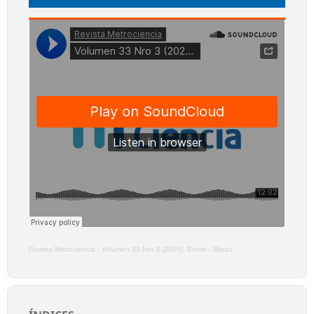
Revista Metrociencia
·
Volumen 33 Nro 3 (2025), Enero - Marzo