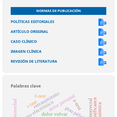
NORMAS DE PUBLICACIÓN
POLÍTICAS EDITORIALES
ARTÍCULO ORIGINAL
CASO CLÍNICO
IMAGEN CLÍNICA
REVISIÓN DE LITERATURA
Palabras clave
retratamiento
dolor perianal
f-test
z-test
dolor anorrectal
t-test
acceso electrónico
piso pélvico
dolor vulvar