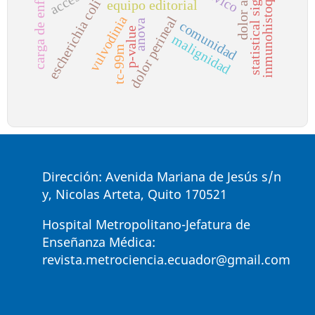
statistical significance
carga de enfermedad
inmunohistoquímica
escherichia coli
equipo editorial
vulvodinia
dolor perineal
anova
comunidad
p-value
malignidad
tc-99m
Dirección: Avenida Mariana de Jesús s/n
y, Nicolas Arteta, Quito 170521
Hospital Metropolitano-Jefatura de
Enseñanza Médica:
revista.metrociencia.ecuador@gmail.com