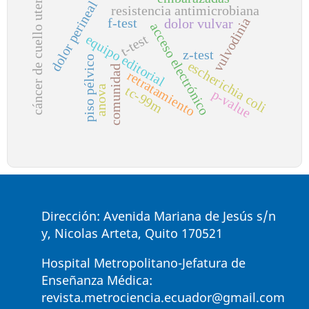
cáncer de cuello uterino
dolor perineal
resistencia antimicrobiana
vulvodinia
f-test
dolor vulvar
acceso electrónico
t-test
equipo editorial
z-test
piso pélvico
escherichia coli
comunidad
retratamiento
tc-99m
anova
p-value
Dirección: Avenida Mariana de Jesús s/n
y, Nicolas Arteta, Quito 170521
Hospital Metropolitano-Jefatura de
Enseñanza Médica:
revista.metrociencia.ecuador@gmail.com