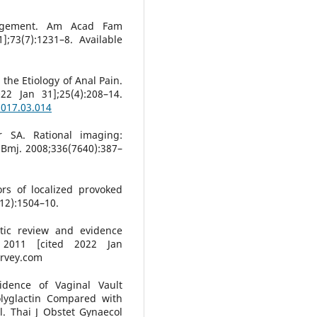
nagement. Am Acad Fam
];73(7):1231–8. Available
 the Etiology of Anal Pain.
22 Jan 31];25(4):208–14.
2017.03.014
 SA. Rational imaging:
 Bmj. 2008;336(7640):387–
rs of localized provoked
12):1504–10.
atic review and evidence
. 2011 [cited 2022 Jan
urvey.com
idence of Vaginal Vault
olyglactin Compared with
. Thai J Obstet Gynaecol