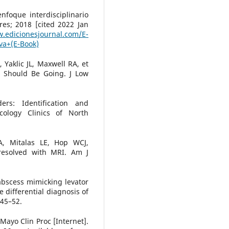
nfoque interdisciplinario
ires; 2018 [cited 2022 Jan
w.edicionesjournal.com/E-
a+(E-Book)
aklic JL, Maxwell RA, et
 Should Be Going. J Low
ers: Identification and
ology Clinics of North
, Mitalas LE, Hop WCJ,
resolved with MRI. Am J
 abscess mimicking levator
 differential diagnosis of
145–52.
Mayo Clin Proc [Internet].