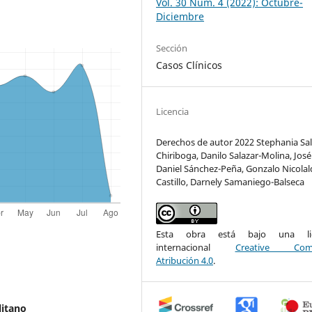
Vol. 30 Núm. 4 (2022): Octubre-
Diciembre
Sección
Casos Clínicos
Licencia
Derechos de autor 2022 Stephania Sal
Chiriboga, Danilo Salazar-Molina, José
Daniel Sánchez-Peña, Gonzalo Nicolal
Castillo, Darnely Samaniego-Balseca
Esta obra está bajo una lic
internacional
Creative Com
Atribución 4.0
.
litano