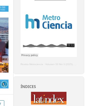
Revista Metrociencia
·
Volumen 33 Nro 3 (2025), Enero - Marzo
ÍNDICES
7