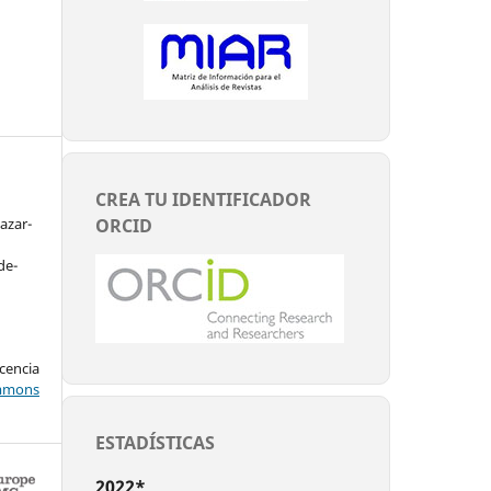
CREA TU IDENTIFICADOR
ORCID
azar-
de-
encia
mons
ESTADÍSTICAS
2022*