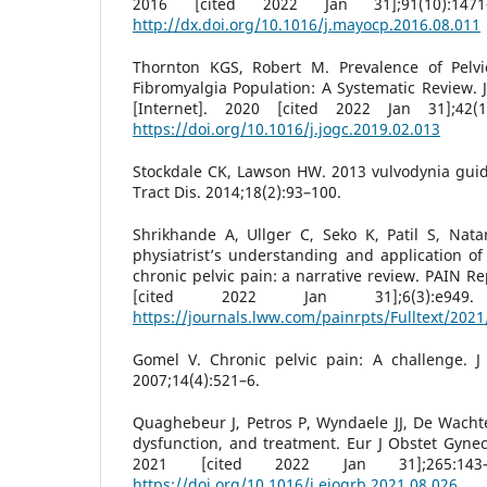
2016 [cited 2022 Jan 31];91(10):1471
http://dx.doi.org/10.1016/j.mayocp.2016.08.011
Thornton KGS, Robert M. Prevalence of Pelvi
Fibromyalgia Population: A Systematic Review.
[Internet]. 2020 [cited 2022 Jan 31];42(1
https://doi.org/10.1016/j.jogc.2019.02.013
Stockdale CK, Lawson HW. 2013 vulvodynia guid
Tract Dis. 2014;18(2):93–100.
Shrikhande A, Ullger C, Seko K, Patil S, Natara
physiatrist’s understanding and application of 
chronic pelvic pain: a narrative review. PAIN Re
[cited 2022 Jan 31];6(3):e949.
https://journals.lww.com/painrpts/Fulltext/202
Gomel V. Chronic pelvic pain: A challenge. J
2007;14(4):521–6.
Quaghebeur J, Petros P, Wyndaele JJ, De Wachter
dysfunction, and treatment. Eur J Obstet Gyneco
2021 [cited 2022 Jan 31];265:143–
https://doi.org/10.1016/j.ejogrb.2021.08.026