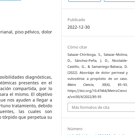
Publicado
2022-12-30
rianal, piso pélvico, dolor
Cómo citar
Salazar-Chiriboga, S., Salazar-Molina,
D., Sánchez-Peña, J. D., Nicolalde-
Castillo, G., & Samaniego-Balseca, D.
(2022). Abordaje de dolor perineal y
osibilidades diagnósticas,
vulvodinia: a propósito de un caso.
atómicas presentes en el
Metro Ciencia
,
30
(4), 85–93.
vación compartida, por lo
https://doi.org/10.47464/MetroCienci
ara el mismo. El objetivo
a/vol30/4/2022/85-93
que nos ayuden a llegar a
rtuno tratamiento, debido
Más formatos de cita
uentes, las cuales son
o tórpido que perpetua su
Número