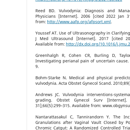
Reed BD. Vulvodynia: Diagnosis and Ma
Physicians [Internet]. 2006 [cited 2022 Jan 31
from:
http://www.aafp.org/afpsort.xml
.
Youssef AT. Use of Ultrasonography in Clarifying
J Med Ultrasound [Internet]. 2017 [cited 20
Available from:
http://dx.doi.org/10.1016/j.jmu.
Greenhalgh R, Cohen CR, Burling D, Taylor
Investigating perianal pain of uncertain cause.
9.
Bohm-Starke N. Medical and physical predicto
vulvodynia. Acta Obstet Gynecol Scand. 2010;89(
Andrews JC. Vulvodynia interventions-system
grading. Obstet Gynecol Surv [Internet]
31];66(5):299–315. Available from: www.obgyns
Nantarattasakul C, Tannirandorn Y. The Inc
Granulations after Vaginal Vault Closed by P
Chromic Catgut: A Randomized Controlled Trial