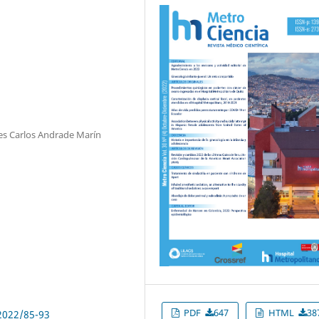
des Carlos Andrade Marín
PDF
647
HTML
38
2022/85-93