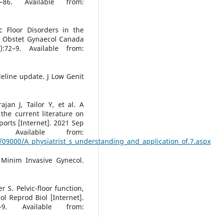
–86. Available from:
c Floor Disorders in the
 J Obstet Gynaecol Canada
):72–9. Available from:
eline update. J Low Genit
jan J, Tailor Y, et al. A
the current literature on
ports [Internet]. 2021 Sep
 Available from:
1/09000/A_physiatrist_s_understanding_and_application_of.7.aspx
 Minim Invasive Gynecol.
 S. Pelvic-floor function,
l Reprod Biol [Internet].
9. Available from: