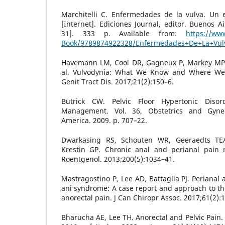
Marchitelli C. Enfermedades de la vulva. Un e
[Internet]. Ediciones Journal, editor. Buenos A
31]. 333 p. Available from:
https://ww
Book/9789874922328/Enfermedades+De+La+Vulv
Havemann LM, Cool DR, Gagneux P, Markey MP, Y
al. Vulvodynia: What We Know and Where We
Genit Tract Dis. 2017;21(2):150–6.
Butrick CW. Pelvic Floor Hypertonic Disord
Management. Vol. 36, Obstetrics and Gynec
America. 2009. p. 707–22.
Dwarkasing RS, Schouten WR, Geeraedts TEA
Krestin GP. Chronic anal and perianal pain 
Roentgenol. 2013;200(5):1034–41.
Mastragostino P, Lee AD, Battaglia PJ. Perianal
ani syndrome: A case report and approach to the
anorectal pain. J Can Chiropr Assoc. 2017;61(2):
Bharucha AE, Lee TH. Anorectal and Pelvic Pain. 