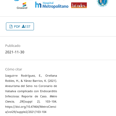
PDF
137
Publicado
2021-11-30
Cómo citar
Izaguirre Rodríguez, E., Orellana
Robles, H., & Yánez Barrios, K. (2021).
Aneurisma del Seno no Coronario de
Valsalva complicado con Endocarditis
Infecciosa: Reporte de Caso.
Metro
Ciencia
,
29
((suppl 2), 103–104.
https://doi.org/10.47464/MetroCienci
a/vol29/supple2/2021/103-104