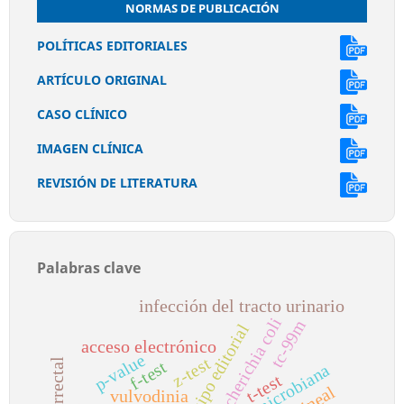
NORMAS DE PUBLICACIÓN
POLÍTICAS EDITORIALES
ARTÍCULO ORIGINAL
CASO CLÍNICO
IMAGEN CLÍNICA
REVISIÓN DE LITERATURA
Palabras clave
infección del tracto urinario
escherichia coli
tc-99m
equipo editorial
acceso electrónico
p-value
z-test
f-test
t-test
vulvodinia