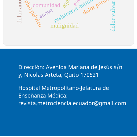
dolor anorrectal
resistencia antimicrobiana
dolor perineal
piso pélvico
dolor vulvar
comunidad
anova
malignidad
Dirección: Avenida Mariana de Jesús s/n
y, Nicolas Arteta, Quito 170521
Hospital Metropolitano-Jefatura de
Enseñanza Médica:
revista.metrociencia.ecuador@gmail.com