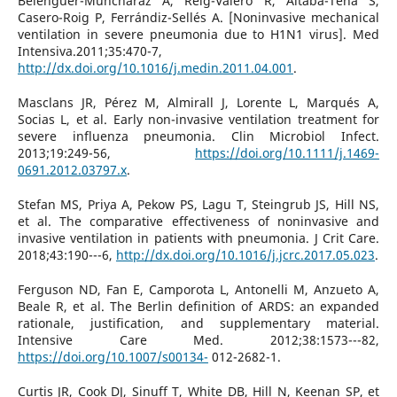
Belenguer-Muncharaz A, Reig-Valero R, Altaba-Tena S,
Casero-Roig P, Ferrándiz-Sellés A. [Noninvasive mechanical
ventilation in severe pneumonia due to H1N1 virus]. Med
Intensiva.2011;35:470-7,
http://dx.doi.org/10.1016/j.medin.2011.04.001
.
Masclans JR, Pérez M, Almirall J, Lorente L, Marqués A,
Socias L, et al. Early non-invasive ventilation treatment for
severe influenza pneumonia. Clin Microbiol Infect.
2013;19:249-56,
https://doi.org/10.1111/j.1469-
0691.2012.03797.x
.
Stefan MS, Priya A, Pekow PS, Lagu T, Steingrub JS, Hill NS,
et al. The comparative effectiveness of noninvasive and
invasive ventilation in patients with pneumonia. J Crit Care.
2018;43:190---6,
http://dx.doi.org/10.1016/j.jcrc.2017.05.023
.
Ferguson ND, Fan E, Camporota L, Antonelli M, Anzueto A,
Beale R, et al. The Berlin definition of ARDS: an expanded
rationale, justification, and supplementary material.
Intensive Care Med. 2012;38:1573---82,
https://doi.org/10.1007/s00134-
012-2682-1.
Curtis JR, Cook DJ, Sinuff T, White DB, Hill N, Keenan SP, et