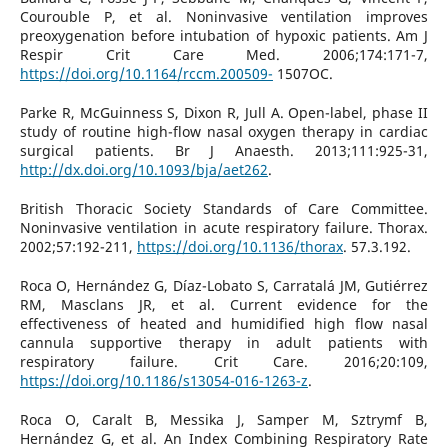
Courouble P, et al. Noninvasive ventilation improves
preoxygenation before intubation of hypoxic patients. Am J
Respir Crit Care Med. 2006;174:171-7,
https://doi.org/10.1164/rccm.200509-
1507OC.
Parke R, McGuinness S, Dixon R, Jull A. Open-label, phase II
study of routine high-flow nasal oxygen therapy in cardiac
surgical patients. Br J Anaesth. 2013;111:925-31,
http://dx.doi.org/10.1093/bja/aet262
.
British Thoracic Society Standards of Care Committee.
Noninvasive ventilation in acute respiratory failure. Thorax.
2002;57:192-211,
https://doi.org/10.1136/thorax
. 57.3.192.
Roca O, Hernández G, Díaz-Lobato S, Carratalá JM, Gutiérrez
RM, Masclans JR, et al. Current evidence for the
effectiveness of heated and humidified high flow nasal
cannula supportive therapy in adult patients with
respiratory failure. Crit Care. 2016;20:109,
https://doi.org/10.1186/s13054-016-1263-z
.
Roca O, Caralt B, Messika J, Samper M, Sztrymf B,
Hernández G, et al. An Index Combining Respiratory Rate