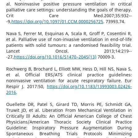
al. Noninvasive positive pressure ventilation in critical
palliative care settings: understanding the goals of therapy.
Crit Care Med.2007;35:932--
-9,
https://doi.org/10.1097/01.CCM.0000256725
. 73993.74.
Nava S, Ferrer M, Esquinas A, Scala R, Groff P, Cosentini R,
et al. Palliative use of non-invasive ventilation in end-of-life
patients with solid tumours: a randomised feasibility trial.
Lancet Oncol. 2013;14:219--
-27,
https://doi.org/10.1016/S1470–2045(13)
70009-3.
Rochwerg B, Brochard L, Elliott MW, Hess D, Hill NS, Nava S,
et al. Official ERS/ATS clinical practice guidelines:
noninvasive ventilation for acute respiratory failure. Eur
Respir J. 2017:50,
https://doi.org/10.1183/13993003.02426-
2016
.
Ouellette DR, Patel S, Girard TD, Morris PE, Schmidt GA,
Truwit JD, et al. Liberation From Mechanical Ventilation in
Critically Ill Adults: An Official American College of Chest
Physicians/American Thoracic Society Clinical Practice
Guideline: Inspiratory Pressure Augmentation During
Spontaneous Breathing Trials Protocols Minimizing