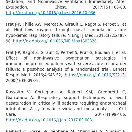
Sedation, and Noninvasive Ventilation Immediately After
Extubation. Chest. 2017;151:166-80,
http://dx.doi.org/10.1016/j.chest.2016.10.036
Frat J-P, Thille AW, Mercat A, Girault C, Ragot S, Perbet S, et
al. High-flow oxygen through nasal cannula in acute
hypoxemic respiratory failure. N Engl J Med. 2015;372:2185-
96,
http://dx.doi.org/10.1056/NEJMoa1503326
.
Frat J-P, Ragot S, Girault C, Perbet S, Prat G, Boulain T, et al.
Effect of non-invasive oxygenation strategies in
immunocompromised patients with severe acute respiratory
failure: a post-hoc analysis of a randomised trial. Lancet
Respir Med. 2016;4:646-52,
https://doi.org/10.1016/S2213-
2600(16)30093-5.
Russotto V, Cortegiani A, Raineri SM, Gregoretti C,
Giarratano A. Respiratory support techniques to avoid
desaturation in critically ill patients requiring endotracheal
intubation: A systematic review and meta-analysis. J Crit
Care. 2017;41:98-106,
http://dx.doi.org/10.1016/j.jcrc.2017.05.003
.
Baillard C, Fosse J-P, Sebbane M, Chanques G, Vincent F,