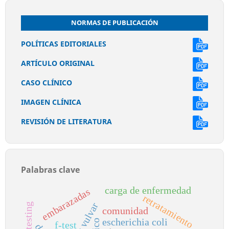
NORMAS DE PUBLICACIÓN
POLÍTICAS EDITORIALES
ARTÍCULO ORIGINAL
CASO CLÍNICO
IMAGEN CLÍNICA
REVISIÓN DE LITERATURA
Palabras clave
carga de enfermedad
embarazadas
retratamiento
dolor vulvar
comunidad
escherichia coli
f-test