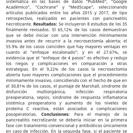
sistemática en las bases de datos “PubMed”, “Google
Académico”, “Cochrane” y “MedScape”, seleccionando
artículos publicados entre los años 2015 y 2017, de tipo
retrospectivo, realizados en pacientes con pancreatitis
necrotizante.
Resultados:
Se incluyeron 8 estudios de los 35
finalmente revisados. El 65,12% de los casos demuestran
que se debe iniciar con una intervención mínimamente
invasiva antes de recurrir a la necrosectomía abierta; el
55.9% de los casos coinciden que hay mayores ventajas en
cuanto al “enfoque escalonado”; y en el 27.67%, se
evidencia que el “enfoque de 4 pasos” es efectivo y redujo
los riegos y complicaciones en comparación a otras
estrategias. En el 9,22% de los casos la necrosectomía
abierta tuvo mayores complicaciones que el procedimiento
mínimamente invasivo, coincidiendo con el hecho de que en
el 30,81% de los casos, el puntaje de Marshall, síndrome de
disfunción multiorgánica, infección respiratoria
preoperatoria, sepsis, síndrome de respuesta inflamatoria
sistémica preoperatorio y aumento de los niveles de
proteína C reactiva, están asociados a complicaciones
posoperatorias.
Conclusiones:
Para el manejo de la
pancreatitis necrotizante se debería iniciar en la primera
fase con tratamiento convencional y antibióticos únicamente
en caso de infección. En la segunda fase, si el paciente se