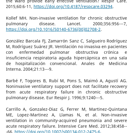
the ward provide early effective ventilation? Respir Care.
2015;60:6-11,
https://doi.org/10.4187/respcare.03294
.
Kollef MH. Non-invasive ventilation for chronic obstructive
pulmonary disease. Lancet. 2000;356:956---7,
https://doi.org/10.1016/S0140-6736(00)02708-2
.
González Barcala FJ, Zamarrón Sanz C, Salgueiro Rodríguez
M, Rodríguez Suárez JR. Ventilación no invasiva en pacientes
con enfermedad pulmonar obstructiva crónica e
insuficiencia respiratoria aguda hipercápnica en una sala
de hospitalización convencional. Anales de Medicina
Interna. 2004;21:13---9.
Barbé F, Togores B, Rubí M, Pons S, Maimó A, Agustí AG.
Noninvasive ventilatory support does not facilitate recovery
from acute respiratory failure in chronic obstructive
pulmonary disease. Eur Respir J. 1996;9:1240---5.
Carrillo A, Gonzalez-Diaz G, Ferrer M, Martinez-Quintana
ME, Lopez-Martinez A, Llamas N, et al. Non-invasive
ventilation in community-acquired pneumonia and severe
acute respiratory failure. Intensive Care Med. 2012;38:458--
-66,
https://doi.org/10.1007/s00134-012-2475-6
.