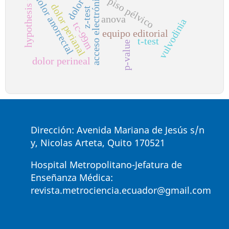
hypothesis testing
acceso electrónico
dolor anorrectal
piso pélvico
dolor perianal
z-test
anova
vulvodinia
tc-99m
equipo editorial
t-test
p-value
dolor perineal
Dirección: Avenida Mariana de Jesús s/n
y, Nicolas Arteta, Quito 170521
Hospital Metropolitano-Jefatura de
Enseñanza Médica:
revista.metrociencia.ecuador@gmail.com