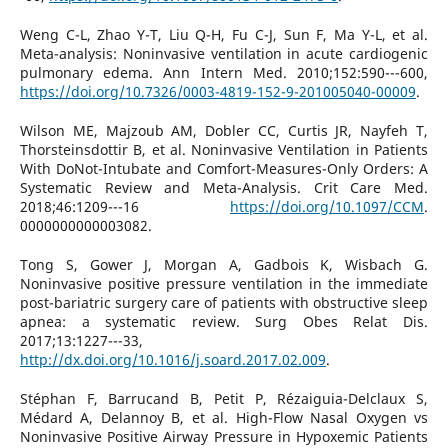
Weng C-L, Zhao Y-T, Liu Q-H, Fu C-J, Sun F, Ma Y-L, et al.
Meta-analysis: Noninvasive ventilation in acute cardiogenic
pulmonary edema. Ann Intern Med. 2010;152:590---600,
https://doi.org/10.7326/0003-4819-152-9-201005040-00009
.
Wilson ME, Majzoub AM, Dobler CC, Curtis JR, Nayfeh T,
Thorsteinsdottir B, et al. Noninvasive Ventilation in Patients
With DoNot-Intubate and Comfort-Measures-Only Orders: A
Systematic Review and Meta-Analysis. Crit Care Med.
2018;46:1209---16
https://doi.org/10.1097/CCM
.
0000000000003082.
Tong S, Gower J, Morgan A, Gadbois K, Wisbach G.
Noninvasive positive pressure ventilation in the immediate
post-bariatric surgery care of patients with obstructive sleep
apnea: a systematic review. Surg Obes Relat Dis.
2017;13:1227---33,
http://dx.doi.org/10.1016/j.soard.2017.02.009
.
Stéphan F, Barrucand B, Petit P, Rézaiguia-Delclaux S,
Médard A, Delannoy B, et al. High-Flow Nasal Oxygen vs
Noninvasive Positive Airway Pressure in Hypoxemic Patients