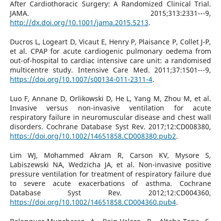
After Cardiothoracic Surgery: A Randomized Clinical Trial.
JAMA. 2015;313:2331---9,
http://dx.doi.org/10.1001/jama.2015.5213
.
Ducros L, Logeart D, Vicaut E, Henry P, Plaisance P, Collet J-P,
et al. CPAP for acute cardiogenic pulmonary oedema from
out-of-hospital to cardiac intensive care unit: a randomised
multicentre study. Intensive Care Med. 2011;37:1501---9,
https://doi.org/10.1007/s00134-011-2311-4
.
Luo F, Annane D, Orlikowski D, He L, Yang M, Zhou M, et al.
Invasive versus non-invasive ventilation for acute
respiratory failure in neuromuscular disease and chest wall
disorders. Cochrane Database Syst Rev. 2017;12:CD008380,
https://doi.org/10.1002/14651858.CD008380.pub2
.
Lim WJ, Mohammed Akram R, Carson KV, Mysore S,
Labiszewski NA, Wedzicha JA, et al. Non-invasive positive
pressure ventilation for treatment of respiratory failure due
to severe acute exacerbations of asthma. Cochrane
Database Syst Rev. 2012;12:CD004360,
https://doi.org/10.1002/14651858.CD004360.pub4
.