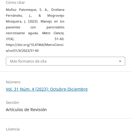
Cómo citar
Muñoz Palomeque, S. A., Orellana
Fernández, J., & Mogrovejo
Mosquera, J. (2023). Manejo en los
pacientes con pancreatitis
necrotizante aguda.
Metro Ciencia
,
31
(4), 51–60.
https://doi.org/10.47464/MetroCienci
a/vol31/4/2023/51-60
Más formatos de cita
Número
Vol. 31 Núm. 4 (2023): Octubre-Diciembre
Sección
Artículos de Revisión
Licencia