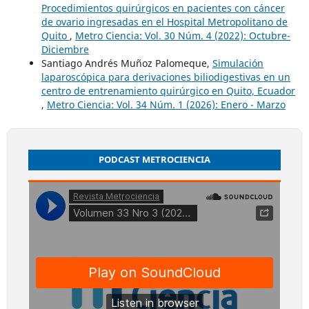
Procedimientos quirúrgicos en pacientes con cáncer
de ovario ingresadas en el Hospital Metropolitano de
Quito
,
Metro Ciencia: Vol. 30 Núm. 4 (2022): Octubre-
Diciembre
Santiago Andrés Muñoz Palomeque,
Simulación
laparoscópica para derivaciones biliodigestivas en un
centro de entrenamiento quirúrgico en Quito, Ecuador
,
Metro Ciencia: Vol. 34 Núm. 1 (2026): Enero - Marzo
PODCAST METROCIENCIA