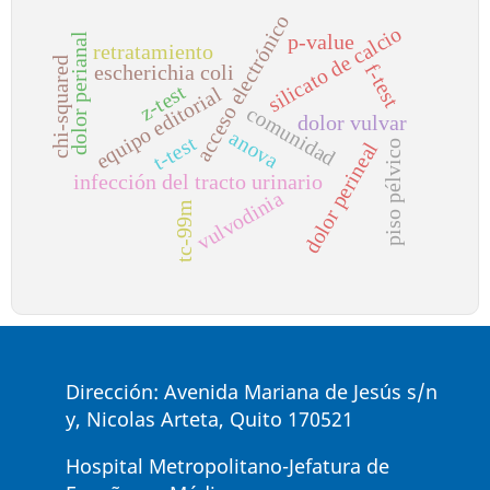
acceso electrónico
silicato de calcio
p-value
dolor perianal
retratamiento
chi-squared
f-test
escherichia coli
z-test
equipo editorial
comunidad
dolor vulvar
anova
t-test
piso pélvico
dolor perineal
infección del tracto urinario
vulvodinia
tc-99m
Dirección: Avenida Mariana de Jesús s/n
y, Nicolas Arteta, Quito 170521
Hospital Metropolitano-Jefatura de