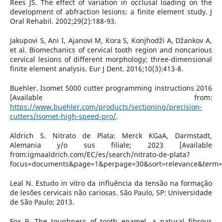
Rees JS. The effect of variation in occlusal loading on the
development of abfraction lesions: a finite element study. J
Oral Rehabil. 2002;29(2):188-93.
Jakupovi S, Ani I, Ajanovi M, Kora S, Konjhodži A, Džankov A,
et al. Biomechanics of cervical tooth region and noncarious
cervical lesions of different morphology; three-dimensional
finite element analysis. Eur J Dent. 2016;10(3):413-8.
Buehler. Isomet 5000 cutter programming instructions 2016
[Available from:
https://www.buehler.com/products/sectioning/precision-
cutters/isomet-high-speed-pro/
.
Aldrich S. Nitrato de Plata: Merck KGaA, Darmstadt,
Alemania y/o sus filiale; 2023 [Available
from:igmaaldrich.com/EC/es/search/nitrato-de-plata?
focus=documents&page=1&perpage=30&sort=relevance&term=n
Leal N. Estudo in vitro da influência da tensão na formação
de lesões cervicais não cariosas. São Paulo, SP: Universidade
de São Paulo; 2013.
Fox P. The toughness of tooth enamel. a natural fibrous