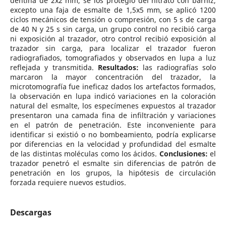
dentina de 2x2 mm, se los protegió del nitrato con barniz,
excepto una faja de esmalte de 1,5x5 mm, se aplicó 1200
ciclos mecánicos de tensión o compresión, con 5 s de carga
de 40 N y 25 s sin carga, un grupo control no recibió carga
ni exposición al trazador, otro control recibió exposición al
trazador sin carga, para localizar el trazador fueron
radiografiados, tomografiados y observados en lupa a luz
reflejada y transmitida.
Resultados:
las radiografías solo
marcaron la mayor concentración del trazador, la
microtomografía fue ineficaz dados los artefactos formados,
la observación en lupa indicó variaciones en la coloración
natural del esmalte, los especímenes expuestos al trazador
presentaron una camada fina de infiltración y variaciones
en el patrón de penetración. Este inconveniente para
identificar si existió o no bombeamiento, podría explicarse
por diferencias en la velocidad y profundidad del esmalte
de las distintas moléculas como los ácidos.
Conclusiones:
el
trazador penetró el esmalte sin diferencias de patrón de
penetración en los grupos, la hipótesis de circulación
forzada requiere nuevos estudios.
Descargas