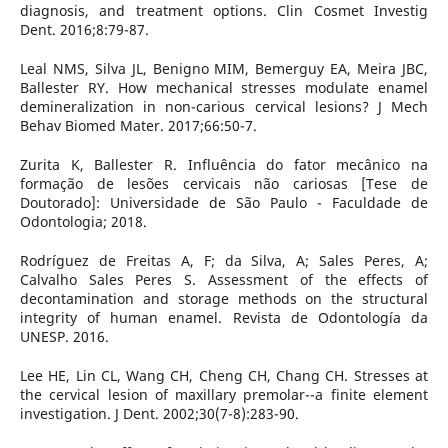
diagnosis, and treatment options. Clin Cosmet Investig
Dent. 2016;8:79-87.
Leal NMS, Silva JL, Benigno MIM, Bemerguy EA, Meira JBC,
Ballester RY. How mechanical stresses modulate enamel
demineralization in non-carious cervical lesions? J Mech
Behav Biomed Mater. 2017;66:50-7.
Zurita K, Ballester R. Influência do fator mecânico na
formação de lesões cervicais não cariosas [Tese de
Doutorado]: Universidade de São Paulo - Faculdade de
Odontologia; 2018.
Rodríguez de Freitas A, F; da Silva, A; Sales Peres, A;
Calvalho Sales Peres S. Assessment of the effects of
decontamination and storage methods on the structural
integrity of human enamel. Revista de Odontología da
UNESP. 2016.
Lee HE, Lin CL, Wang CH, Cheng CH, Chang CH. Stresses at
the cervical lesion of maxillary premolar--a finite element
investigation. J Dent. 2002;30(7-8):283-90.