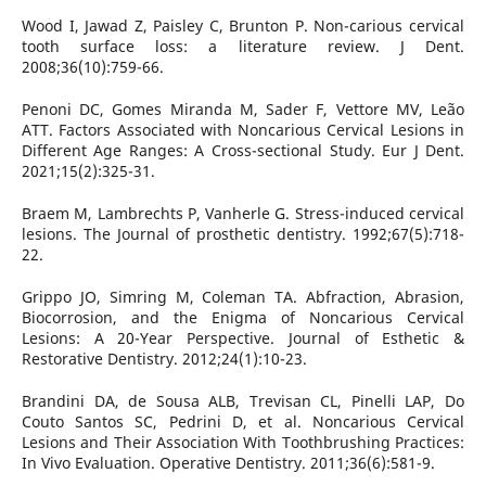
Wood I, Jawad Z, Paisley C, Brunton P. Non-carious cervical
tooth surface loss: a literature review. J Dent.
2008;36(10):759-66.
Penoni DC, Gomes Miranda M, Sader F, Vettore MV, Leão
ATT. Factors Associated with Noncarious Cervical Lesions in
Different Age Ranges: A Cross-sectional Study. Eur J Dent.
2021;15(2):325-31.
Braem M, Lambrechts P, Vanherle G. Stress-induced cervical
lesions. The Journal of prosthetic dentistry. 1992;67(5):718-
22.
Grippo JO, Simring M, Coleman TA. Abfraction, Abrasion,
Biocorrosion, and the Enigma of Noncarious Cervical
Lesions: A 20-Year Perspective. Journal of Esthetic &
Restorative Dentistry. 2012;24(1):10-23.
Brandini DA, de Sousa ALB, Trevisan CL, Pinelli LAP, Do
Couto Santos SC, Pedrini D, et al. Noncarious Cervical
Lesions and Their Association With Toothbrushing Practices:
In Vivo Evaluation. Operative Dentistry. 2011;36(6):581-9.