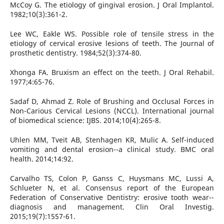
McCoy G. The etiology of gingival erosion. J Oral Implantol.
1982;10(3):361-2.
Lee WC, Eakle WS. Possible role of tensile stress in the
etiology of cervical erosive lesions of teeth. The Journal of
prosthetic dentistry. 1984;52(3):374-80.
Xhonga FA. Bruxism an effect on the teeth. J Oral Rehabil.
1977;4:65-76.
Sadaf D, Ahmad Z. Role of Brushing and Occlusal Forces in
Non-Carious Cervical Lesions (NCCL). International journal
of biomedical science: IJBS. 2014;10(4):265-8.
Uhlen MM, Tveit AB, Stenhagen KR, Mulic A. Self-induced
vomiting and dental erosion--a clinical study. BMC oral
health. 2014;14:92.
Carvalho TS, Colon P, Ganss C, Huysmans MC, Lussi A,
Schlueter N, et al. Consensus report of the European
Federation of Conservative Dentistry: erosive tooth wear--
diagnosis and management. Clin Oral Investig.
2015;19(7):1557-61.