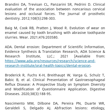
Brandini DA, Trevisan CL, Panzarini SR, Pedrini D. Clinical
evaluation of the association between noncarious cervical
lesions and occlusal forces. The Journal of prosthetic
dentistry. 2012;108(5):298-303.
Baig M, Cook RB, Pratten J, Wood R. Evolution of wear on
enamel caused by tooth brushing with abrasive toothpaste
slurries. Wear. 2021;476:203580.
ADA. Dental erosion: Department of Scientific Information,
Evidence Synthesis & Translation Research, ADA Science &
Research Institute, LLC.; 2021 [Available from:
https://www.ada.org/resources/research/science-and-
research-institute/oral-health-topics/dental-erosion
.
Broderick R, Fuchs K-H, Breithaupt W, Varga G, Schulz T,
Babic B, et al. Clinical Presentation of Gastroesophageal
Reflux Disease: A Prospective Study on Symptom Diversity
and Modification of Questionnaire Application. Digestive
Diseases. 2020;38(3):188-95.
Nascimento MM, Dilbone DA, Pereira PN, Duarte WR,
Geraldeli S, Delgado AJ. Abfraction lesions: etiology,