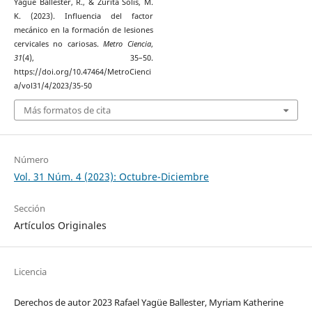
Yagüe Ballester, R., & Zurita Solís, M.
K. (2023). Influencia del factor
mecánico en la formación de lesiones
cervicales no cariosas.
Metro Ciencia
,
31
(4), 35–50.
https://doi.org/10.47464/MetroCienci
a/vol31/4/2023/35-50
Más formatos de cita
Número
Vol. 31 Núm. 4 (2023): Octubre-Diciembre
Sección
Artículos Originales
Licencia
Derechos de autor 2023 Rafael Yagüe Ballester, Myriam Katherine