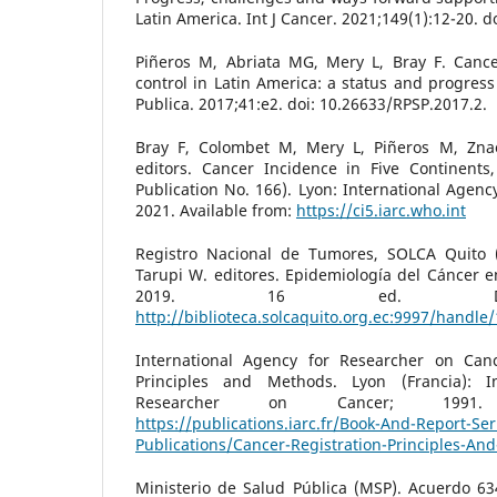
Latin America. Int J Cancer. 2021;149(1):12-20. d
Piñeros M, Abriata MG, Mery L, Bray F. Cancer
control in Latin America: a status and progres
Publica. 2017;41:e2. doi: 10.26633/RPSP.2017.2.
Bray F, Colombet M, Mery L, Piñeros M, Znaor
editors. Cancer Incidence in Five Continents, 
Publication No. 166). Lyon: International Agenc
2021. Available from:
https://ci5.iarc.who.int
Registro Nacional de Tumores, SOLCA Quito (
Tarupi W. editores. Epidemiología del Cáncer e
2019. 16 ed. Disp
http://biblioteca.solcaquito.org.ec:9997/handl
International Agency for Researcher on Canc
Principles and Methods. Lyon (Francia): I
Researcher on Cancer; 1991. 
https://publications.iarc.fr/Book-And-Report-Seri
Publications/Cancer-Registration-Principles-A
Ministerio de Salud Pública (MSP). Acuerdo 63