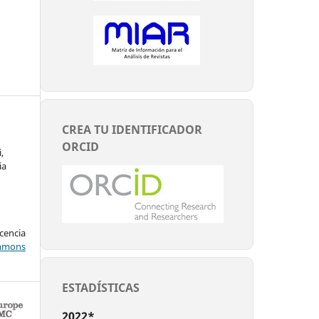
CREA TU IDENTIFICADOR
ORCID
,
ia
encia
mons
ESTADÍSTICAS
2022*