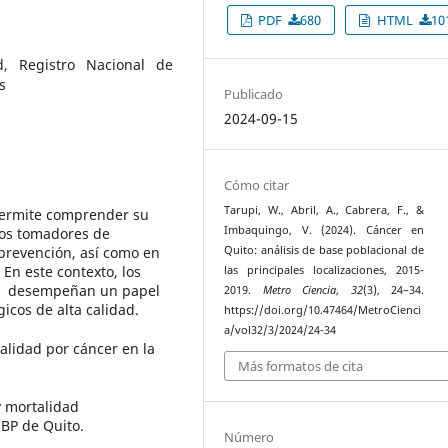
PDF
680
HTML
10
ad, Registro Nacional de
s
Publicado
2024-09-15
Cómo citar
Tarupi, W., Abril, A., Cabrera, F., &
 permite comprender su
Imbaquingo, V. (2024). Cáncer en
los tomadores de
 prevención, así como en
Quito: análisis de base poblacional de
 En este contexto, los
las principales localizaciones, 2015-
P) desempeñan un papel
2019.
Metro Ciencia
,
32
(3), 24–34.
icos de alta calidad.
https://doi.org/10.47464/MetroCienci
a/vol32/3/2024/24-34
talidad por cáncer en la
Más formatos de cita
y mortalidad
CBP de Quito.
Número