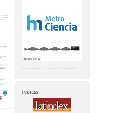
Revista Metrociencia
·
Volumen 33 Nro 3 (2025), Enero - Marzo
ÍNDICES