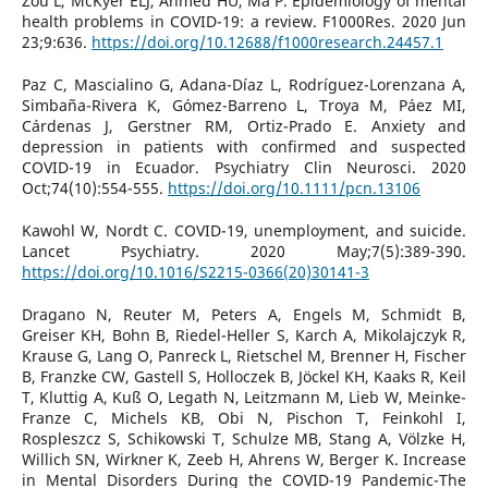
Zou L, McKyer ELJ, Ahmed HU, Ma P. Epidemiology of mental
health problems in COVID-19: a review. F1000Res. 2020 Jun
23;9:636.
https://doi.org/10.12688/f1000research.24457.1
Paz C, Mascialino G, Adana-Díaz L, Rodríguez-Lorenzana A,
Simbaña-Rivera K, Gómez-Barreno L, Troya M, Páez MI,
Cárdenas J, Gerstner RM, Ortiz-Prado E. Anxiety and
depression in patients with confirmed and suspected
COVID-19 in Ecuador. Psychiatry Clin Neurosci. 2020
Oct;74(10):554-555.
https://doi.org/10.1111/pcn.13106
Kawohl W, Nordt C. COVID-19, unemployment, and suicide.
Lancet Psychiatry. 2020 May;7(5):389-390.
https://doi.org/10.1016/S2215-0366(20)30141-3
Dragano N, Reuter M, Peters A, Engels M, Schmidt B,
Greiser KH, Bohn B, Riedel-Heller S, Karch A, Mikolajczyk R,
Krause G, Lang O, Panreck L, Rietschel M, Brenner H, Fischer
B, Franzke CW, Gastell S, Holloczek B, Jöckel KH, Kaaks R, Keil
T, Kluttig A, Kuß O, Legath N, Leitzmann M, Lieb W, Meinke-
Franze C, Michels KB, Obi N, Pischon T, Feinkohl I,
Rospleszcz S, Schikowski T, Schulze MB, Stang A, Völzke H,
Willich SN, Wirkner K, Zeeb H, Ahrens W, Berger K. Increase
in Mental Disorders During the COVID-19 Pandemic-The