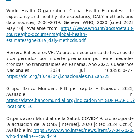
World Health Organization. Global Health Estimates: Life
expectancy and healthy life expectancy, DALY methods and
data sources, 2000–2019. Geneva: WHO; 2020 [cited 2025
May 10]. Available from:
https://www.who.int/docs/default-
source/gho-documents/global-health-
estimates/ghe2019_daly-methods.pdf
Herrera Ballesteros VH. Valoración económica de los años de
vida perdidos por muerte prematura por enfermedades
crónicas no transmisibles en Panamá. Año 2022. Cuadernos
Nacionales. 2024 Jul 16;(35):50–77.
https://doi.org/10.48204/j.cnacionales.n35.a5325
Grupo Banco Mundial. PIB per cápita – Ecuador. 2025;
Available in:
https://datos.bancomundial.org/indicador/NY.GDP.PCAP.CD?
locations=EC
Organización Mundial de la Salud. COVID-19: cronología de
la actuación de la OMS [Internet]. 2020 [cited 2024 Oct 3].
Available in:
https://www.who.int/es/news/item/27-04-2020-
who-timeline---covid-19