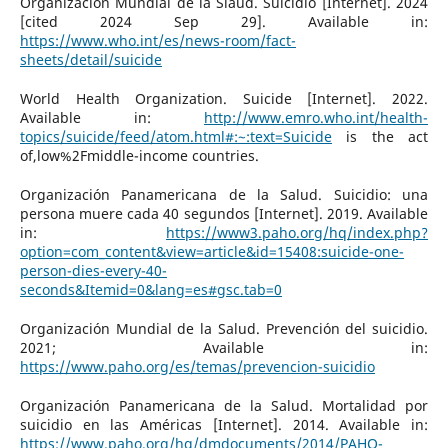
Organización Mundial de la Slaud. Suicidio [Internet]. 2024
[cited 2024 Sep 29]. Available in:
https://www.who.int/es/news-room/fact-
sheets/detail/suicide
World Health Organization. Suicide [Internet]. 2022.
Available in:
http://www.emro.who.int/health-
topics/suicide/feed/atom.html#:~:text=Suicide
is the act
of,low%2Fmiddle-income countries.
Organización Panamericana de la Salud. Suicidio: una
persona muere cada 40 segundos [Internet]. 2019. Available
in:
https://www3.paho.org/hq/index.php?
option=com_content&view=article&id=15408:suicide-one-
person-dies-every-40-
seconds&Itemid=0&lang=es#gsc.tab=0
Organización Mundial de la Salud. Prevención del suicidio.
2021; Available in:
https://www.paho.org/es/temas/prevencion-suicidio
Organización Panamericana de la Salud. Mortalidad por
suicidio en las Américas [Internet]. 2014. Available in:
https://www.paho.org/hq/dmdocuments/2014/PAHO-