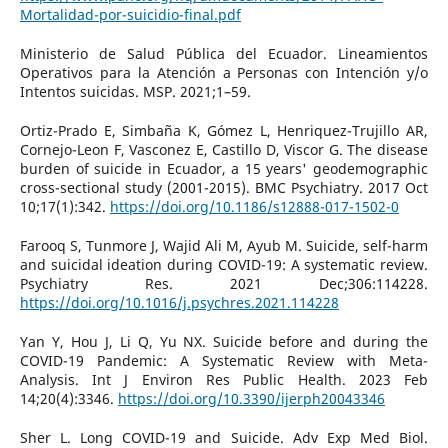
Mortalidad-por-suicidio-final.pdf
Ministerio de Salud Pública del Ecuador. Lineamientos
Operativos para la Atención a Personas con Intención y/o
Intentos suicidas. MSP. 2021;1–59.
Ortiz-Prado E, Simbaña K, Gómez L, Henriquez-Trujillo AR,
Cornejo-Leon F, Vasconez E, Castillo D, Viscor G. The disease
burden of suicide in Ecuador, a 15 years' geodemographic
cross-sectional study (2001-2015). BMC Psychiatry. 2017 Oct
10;17(1):342.
https://doi.org/10.1186/s12888-017-1502-0
Farooq S, Tunmore J, Wajid Ali M, Ayub M. Suicide, self-harm
and suicidal ideation during COVID-19: A systematic review.
Psychiatry Res. 2021 Dec;306:114228.
https://doi.org/10.1016/j.psychres.2021.114228
Yan Y, Hou J, Li Q, Yu NX. Suicide before and during the
COVID-19 Pandemic: A Systematic Review with Meta-
Analysis. Int J Environ Res Public Health. 2023 Feb
14;20(4):3346.
https://doi.org/10.3390/ijerph20043346
Sher L. Long COVID-19 and Suicide. Adv Exp Med Biol.