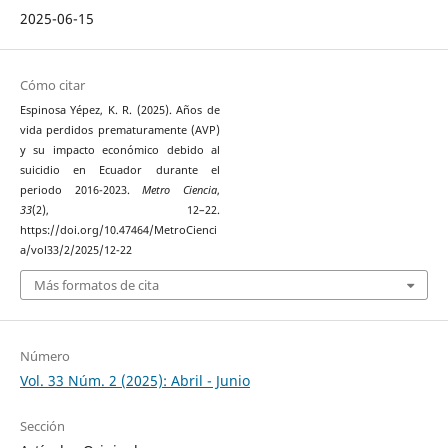
2025-06-15
Cómo citar
Espinosa Yépez, K. R. (2025). Años de
vida perdidos prematuramente (AVP)
y su impacto económico debido al
suicidio en Ecuador durante el
periodo 2016-2023.
Metro Ciencia
,
33
(2), 12–22.
https://doi.org/10.47464/MetroCienci
a/vol33/2/2025/12-22
Más formatos de cita
Número
Vol. 33 Núm. 2 (2025): Abril - Junio
Sección