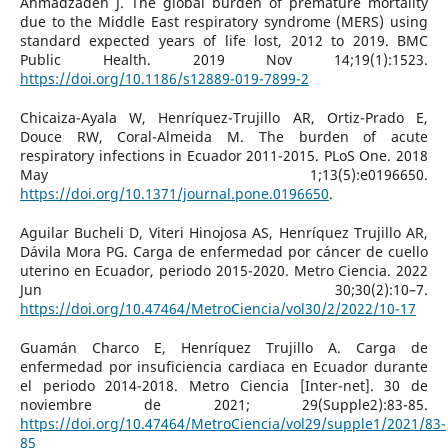
Ahmadzadeh J. The global burden of premature mortality
due to the Middle East respiratory syndrome (MERS) using
standard expected years of life lost, 2012 to 2019. BMC
Public Health. 2019 Nov 14;19(1):1523.
https://doi.org/10.1186/s12889-019-7899-2
Chicaiza-Ayala W, Henríquez-Trujillo AR, Ortiz-Prado E,
Douce RW, Coral-Almeida M. The burden of acute
respiratory infections in Ecuador 2011-2015. PLoS One. 2018
May 1;13(5):e0196650.
https://doi.org/10.1371/journal.pone.0196650
.
Aguilar Bucheli D, Viteri Hinojosa AS, Henríquez Trujillo AR,
Dávila Mora PG. Carga de enfermedad por cáncer de cuello
uterino en Ecuador, periodo 2015-2020. Metro Ciencia. 2022
Jun 30;30(2):10–7.
https://doi.org/10.47464/MetroCiencia/vol30/2/2022/10-17
Guamán Charco E, Henríquez Trujillo A. Carga de
enfermedad por insuficiencia cardiaca en Ecuador durante
el periodo 2014-2018. Metro Ciencia [Inter-net]. 30 de
noviembre de 2021; 29(Supple2):83-85.
https://doi.org/10.47464/MetroCiencia/vol29/supple1/2021/83-
85