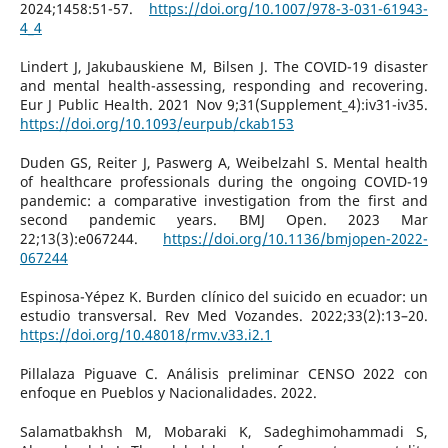
2024;1458:51-57.
https://doi.org/10.1007/978-3-031-61943-
4_4
Lindert J, Jakubauskiene M, Bilsen J. The COVID-19 disaster
and mental health-assessing, responding and recovering.
Eur J Public Health. 2021 Nov 9;31(Supplement_4):iv31-iv35.
https://doi.org/10.1093/eurpub/ckab153
Duden GS, Reiter J, Paswerg A, Weibelzahl S. Mental health
of healthcare professionals during the ongoing COVID-19
pandemic: a comparative investigation from the first and
second pandemic years. BMJ Open. 2023 Mar
22;13(3):e067244.
https://doi.org/10.1136/bmjopen-2022-
067244
Espinosa-Yépez K. Burden clínico del suicido en ecuador: un
estudio transversal. Rev Med Vozandes. 2022;33(2):13–20.
https://doi.org/10.48018/rmv.v33.i2.1
Pillalaza Piguave C. Análisis preliminar CENSO 2022 con
enfoque en Pueblos y Nacionalidades. 2022.
Salamatbakhsh M, Mobaraki K, Sadeghimohammadi S,