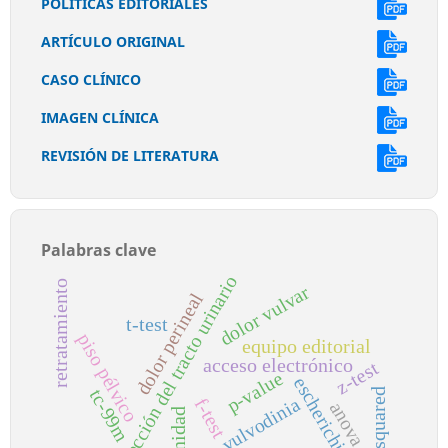
POLÍTICAS EDITORIALES
ARTÍCULO ORIGINAL
CASO CLÍNICO
IMAGEN CLÍNICA
REVISIÓN DE LITERATURA
Palabras clave
infección del tracto urinario
retratamiento
dolor vulvar
dolor perineal
t-test
piso pélvico
equipo editorial
acceso electrónico
z-test
p-value
escherichia coli
tc-99m
chi-squared
vulvodinia
f-test
anova