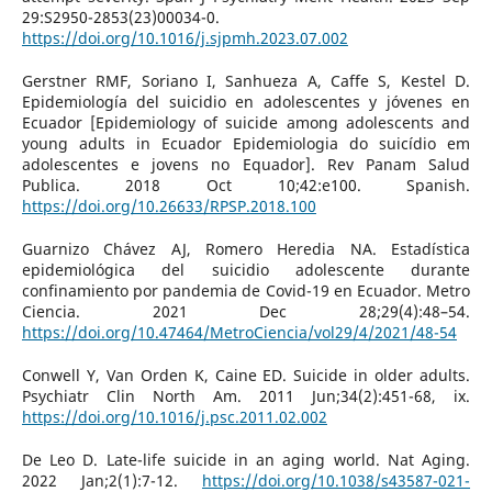
29:S2950-2853(23)00034-0.
https://doi.org/10.1016/j.sjpmh.2023.07.002
Gerstner RMF, Soriano I, Sanhueza A, Caffe S, Kestel D.
Epidemiología del suicidio en adolescentes y jóvenes en
Ecuador [Epidemiology of suicide among adolescents and
young adults in Ecuador Epidemiologia do suicídio em
adolescentes e jovens no Equador]. Rev Panam Salud
Publica. 2018 Oct 10;42:e100. Spanish.
https://doi.org/10.26633/RPSP.2018.100
Guarnizo Chávez AJ, Romero Heredia NA. Estadística
epidemiológica del suicidio adolescente durante
confinamiento por pandemia de Covid-19 en Ecuador. Metro
Ciencia. 2021 Dec 28;29(4):48–54.
https://doi.org/10.47464/MetroCiencia/vol29/4/2021/48-54
Conwell Y, Van Orden K, Caine ED. Suicide in older adults.
Psychiatr Clin North Am. 2011 Jun;34(2):451-68, ix.
https://doi.org/10.1016/j.psc.2011.02.002
De Leo D. Late-life suicide in an aging world. Nat Aging.
2022 Jan;2(1):7-12.
https://doi.org/10.1038/s43587-021-