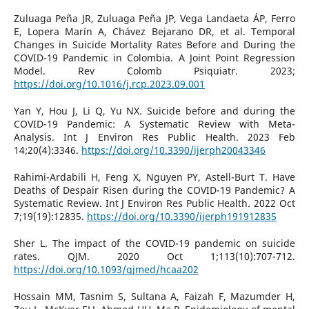
Zuluaga Peña JR, Zuluaga Peña JP, Vega Landaeta ÁP, Ferro
E, Lopera Marín A, Chávez Bejarano DR, et al. Temporal
Changes in Suicide Mortality Rates Before and During the
COVID-19 Pandemic in Colombia. A Joint Point Regression
Model. Rev Colomb Psiquiatr. 2023;
https://doi.org/10.1016/j.rcp.2023.09.001
Yan Y, Hou J, Li Q, Yu NX. Suicide before and during the
COVID-19 Pandemic: A Systematic Review with Meta-
Analysis. Int J Environ Res Public Health. 2023 Feb
14;20(4):3346.
https://doi.org/10.3390/ijerph20043346
Rahimi-Ardabili H, Feng X, Nguyen PY, Astell-Burt T. Have
Deaths of Despair Risen during the COVID-19 Pandemic? A
Systematic Review. Int J Environ Res Public Health. 2022 Oct
7;19(19):12835.
https://doi.org/10.3390/ijerph191912835
Sher L. The impact of the COVID-19 pandemic on suicide
rates. QJM. 2020 Oct 1;113(10):707-712.
https://doi.org/10.1093/qjmed/hcaa202
Hossain MM, Tasnim S, Sultana A, Faizah F, Mazumder H,