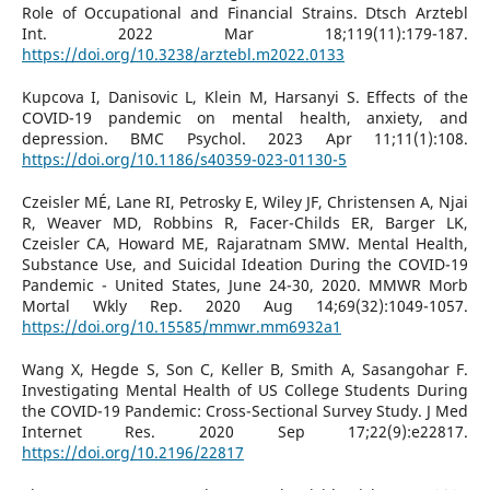
Role of Occupational and Financial Strains. Dtsch Arztebl
Int. 2022 Mar 18;119(11):179-187.
https://doi.org/10.3238/arztebl.m2022.0133
Kupcova I, Danisovic L, Klein M, Harsanyi S. Effects of the
COVID-19 pandemic on mental health, anxiety, and
depression. BMC Psychol. 2023 Apr 11;11(1):108.
https://doi.org/10.1186/s40359-023-01130-5
Czeisler MÉ, Lane RI, Petrosky E, Wiley JF, Christensen A, Njai
R, Weaver MD, Robbins R, Facer-Childs ER, Barger LK,
Czeisler CA, Howard ME, Rajaratnam SMW. Mental Health,
Substance Use, and Suicidal Ideation During the COVID-19
Pandemic - United States, June 24-30, 2020. MMWR Morb
Mortal Wkly Rep. 2020 Aug 14;69(32):1049-1057.
https://doi.org/10.15585/mmwr.mm6932a1
Wang X, Hegde S, Son C, Keller B, Smith A, Sasangohar F.
Investigating Mental Health of US College Students During
the COVID-19 Pandemic: Cross-Sectional Survey Study. J Med
Internet Res. 2020 Sep 17;22(9):e22817.
https://doi.org/10.2196/22817