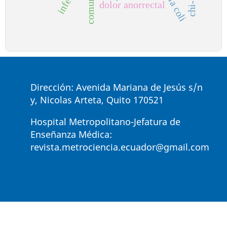
comunidad
dolor anorrectal
Dirección: Avenida Mariana de Jesús s/n
y, Nicolas Arteta, Quito 170521
Hospital Metropolitano-Jefatura de
Enseñanza Médica:
revista.metrociencia.ecuador@gmail.com