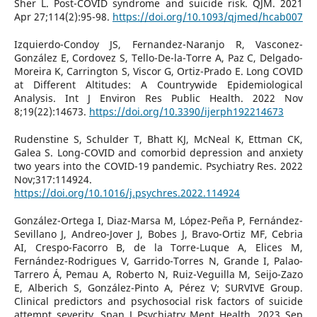
Sher L. Post-COVID syndrome and suicide risk. QJM. 2021
Apr 27;114(2):95-98.
https://doi.org/10.1093/qjmed/hcab007
Izquierdo-Condoy JS, Fernandez-Naranjo R, Vasconez-
González E, Cordovez S, Tello-De-la-Torre A, Paz C, Delgado-
Moreira K, Carrington S, Viscor G, Ortiz-Prado E. Long COVID
at Different Altitudes: A Countrywide Epidemiological
Analysis. Int J Environ Res Public Health. 2022 Nov
8;19(22):14673.
https://doi.org/10.3390/ijerph192214673
Rudenstine S, Schulder T, Bhatt KJ, McNeal K, Ettman CK,
Galea S. Long-COVID and comorbid depression and anxiety
two years into the COVID-19 pandemic. Psychiatry Res. 2022
Nov;317:114924.
https://doi.org/10.1016/j.psychres.2022.114924
González-Ortega I, Diaz-Marsa M, López-Peña P, Fernández-
Sevillano J, Andreo-Jover J, Bobes J, Bravo-Ortiz MF, Cebria
AI, Crespo-Facorro B, de la Torre-Luque A, Elices M,
Fernández-Rodrigues V, Garrido-Torres N, Grande I, Palao-
Tarrero Á, Pemau A, Roberto N, Ruiz-Veguilla M, Seijo-Zazo
E, Alberich S, González-Pinto A, Pérez V; SURVIVE Group.
Clinical predictors and psychosocial risk factors of suicide
attempt severity. Span J Psychiatry Ment Health. 2023 Sep