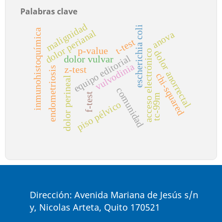
Palabras clave
malignidad
escherichia coli
inmunohistoquímica
dolor perianal
anova
t-test
p-value
acceso electrónico
dolor anorrectal
equipo editorial
dolor vulvar
vulvodinia
z-test
endometriosis
chi-squared
dolor perineal
comunidad
f-test
tc-99m
piso pélvico
Dirección: Avenida Mariana de Jesús s/n
y, Nicolas Arteta, Quito 170521