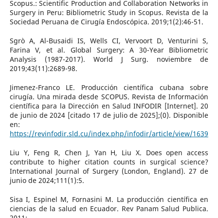
Scopus.: Scientific Production and Collaboration Networks in
Surgery in Peru: Bibliometric Study in Scopus. Revista de la
Sociedad Peruana de Cirugía Endoscópica. 2019;1(2):46-51.
Sgrò A, Al-Busaidi IS, Wells CI, Vervoort D, Venturini S,
Farina V, et al. Global Surgery: A 30-Year Bibliometric
Analysis (1987-2017). World J Surg. noviembre de
2019;43(11):2689-98.
Jimenez-Franco LE. Producción científica cubana sobre
cirugía. Una mirada desde SCOPUS. Revista de Información
científica para la Dirección en Salud INFODIR [Internet]. 20
de junio de 2024 [citado 17 de julio de 2025];(0). Disponible
en:
https://revinfodir.sld.cu/index.php/infodir/article/view/1639
Liu Y, Feng R, Chen J, Yan H, Liu X. Does open access
contribute to higher citation counts in surgical science?
International Journal of Surgery (London, England). 27 de
junio de 2024;111(1):5.
Sisa I, Espinel M, Fornasini M. La producción científica en
ciencias de la salud en Ecuador. Rev Panam Salud Publica.
2011;