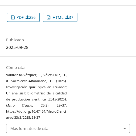
PDF
256
HTML
37
Publicado
2025-09-28
Cómo citar
Valdivieso-Vázquez, L., Vélez-Calle, D.,
& Sarmiento-Altamirano, D. (2025).
Investigación quirúrgica en Ecuador:
Un análisis bibliométrico de la calidad
de producción científica (2015-2025).
Metro Ciencia
,
33
(3), 28–37.
https://doi.org/10.47464/MetroCienci
a/vol33/3/2025/28-37
Más formatos de cita