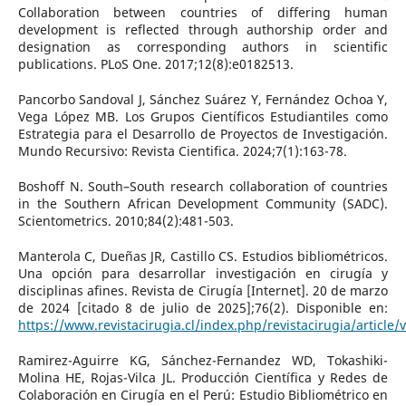
Collaboration between countries of differing human
development is reflected through authorship order and
designation as corresponding authors in scientific
publications. PLoS One. 2017;12(8):e0182513.
Pancorbo Sandoval J, Sánchez Suárez Y, Fernández Ochoa Y,
Vega López MB. Los Grupos Científicos Estudiantiles como
Estrategia para el Desarrollo de Proyectos de Investigación.
Mundo Recursivo: Revista Cientifica. 2024;7(1):163-78.
Boshoff N. South–South research collaboration of countries
in the Southern African Development Community (SADC).
Scientometrics. 2010;84(2):481-503.
Manterola C, Dueñas JR, Castillo CS. Estudios bibliométricos.
Una opción para desarrollar investigación en cirugía y
disciplinas afines. Revista de Cirugía [Internet]. 20 de marzo
de 2024 [citado 8 de julio de 2025];76(2). Disponible en:
https://www.revistacirugia.cl/index.php/revistacirugia/article/
Ramirez-Aguirre KG, Sánchez-Fernandez WD, Tokashiki-
Molina HE, Rojas-Vilca JL. Producción Científica y Redes de
Colaboración en Cirugía en el Perú: Estudio Bibliométrico en