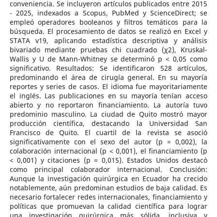
conveniencia. Se incluyeron artículos publicados entre 2015
- 2025, indexados a Scopus, PubMed y ScienceDirect; se
empleó operadores booleanos y filtros temáticos para la
búsqueda. El procesamiento de datos se realizó en Excel y
STATA v19, aplicando estadística descriptiva y análisis
bivariado mediante pruebas chi cuadrado (χ2), Kruskal-
Wallis y U de Mann-Whitney se determinó p < 0,05 como
significativo. Resultados: Se identificaron 528 artículos,
predominando el área de cirugía general. En su mayoría
reportes y series de casos. El idioma fue mayoritariamente
el inglés. Las publicaciones en su mayoría tenían acceso
abierto y no reportaron financiamiento. La autoría tuvo
predominio masculino. La ciudad de Quito mostró mayor
producción científica, destacando la Universidad San
Francisco de Quito. El cuartil de la revista se asoció
significativamente con el sexo del autor (p = 0,002), la
colaboración internacional (p < 0,001), el financiamiento (p
< 0,001) y citaciones (p = 0,015). Estados Unidos destacó
como principal colaborador internacional. Conclusión:
Aunque la investigación quirúrgica en Ecuador ha crecido
notablemente, aún predominan estudios de baja calidad. Es
necesario fortalecer redes internacionales, financiamiento y
políticas que promuevan la calidad científica para lograr
una investigación quirúrgica más sólida, inclusiva y