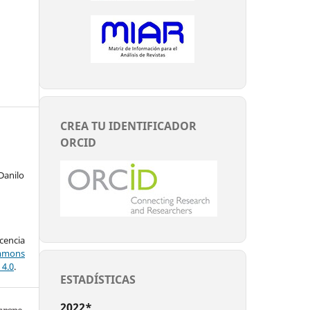
CREA TU IDENTIFICADOR
ORCID
Danilo
encia
mons
 4.0
.
ESTADÍSTICAS
2022*