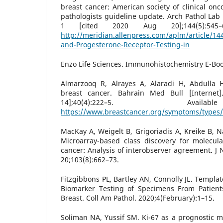
breast cancer: American society of clinical onc
pathologists guideline update. Arch Pathol Lab
1 [cited 2020 Aug 20];144(5):545–
http://meridian.allenpress.com/aplm/article/1
and-Progesterone-Receptor-Testing-in
Enzo Life Sciences. Immunohistochemistry E-Boo
Almarzooq R, Alrayes A, Alaradi H, Abdulla 
breast cancer. Bahrain Med Bull [Internet
14];40(4):222–5. Ava
https://www.breastcancer.org/symptoms/types/
MacKay A, Weigelt B, Grigoriadis A, Kreike B, Na
Microarray-based class discovery for molecular
cancer: Analysis of interobserver agreement. J 
20;103(8):662–73.
Fitzgibbons PL, Bartley AN, Connolly JL. Templat
Biomarker Testing of Specimens From Patient
Breast. Coll Am Pathol. 2020;4(February):1–15.
Soliman NA, Yussif SM. Ki-67 as a prognostic m