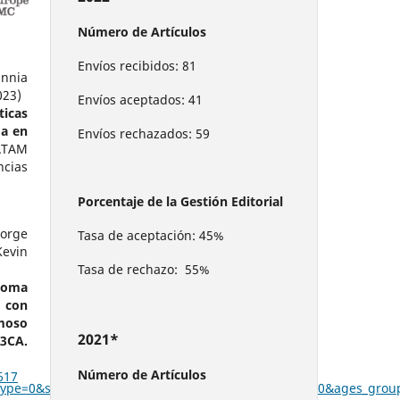
Número de Artículos
Envíos recibidos: 81
annia
023)
Envíos aceptados: 41
cas
ma en
Envíos rechazados: 59
ATAM
ncias
Porcentaje de la Gestión Editorial
orge
Tasa de aceptación: 45%
evin
Tasa de rechazo: 55%
noma
con
moso
2021*
3CA.
Número de Artículos
617
&type=0&statistic=5&prevalence=0&population_group=0&ages_