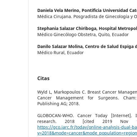
Daniela Vela Merino,
Pontificia Universidad Cat
Médica Cirujana. Posgradista de Ginecología y O
Stephania Salazar Chiriboga,
Hospital Metropo
Médico Ginecólogo Obstetra, Quito, Ecuador
Danilo Salazar Molina,
Centro de Salud Espiga 
Médico Rural, Ecuador
Citas
Wyld L, Markopoulos C. Breast Cancer Managem
Cancer Management for Surgeons. Cham: S
Publishing AG; 2018.
GLOBOCAN-WHO. Cancer Today [Internet]. In
research. 2018 [cited 2019 Nov 12
https://gco.iarc.fr/today/online-analysis-dual-ba
v=2018&mode=cancer&mode_population=region