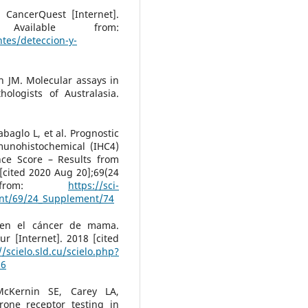
 CancerQuest [Internet].
ailable from:
tes/deteccion-y-
th JM. Molecular assays in
ologists of Australasia.
abaglo L, et al. Prognostic
unohistochemical (IHC4)
ce Score – Results from
[cited 2020 Aug 20];69(24
le from:
https://sci-
tent/69/24_Supplement/74
 en el cáncer de mama.
r [Internet]. 2018 [cited
//scielo.sld.cu/scielo.php?
16
cKernin SE, Carey LA,
rone receptor testing in