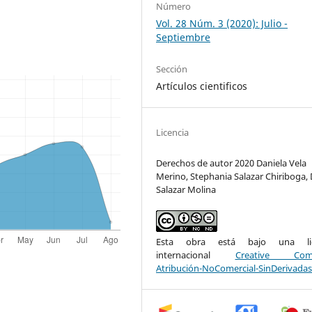
Número
Vol. 28 Núm. 3 (2020): Julio -
Septiembre
Sección
Artículos cientificos
Licencia
Derechos de autor 2020 Daniela Vela
Merino, Stephania Salazar Chiriboga, 
Salazar Molina
Esta obra está bajo una lic
internacional
Creative Com
Atribución-NoComercial-SinDerivadas