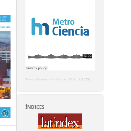
Revista Metrociencia
·
Volumen 33 Nro 3 (2025), Enero - Marzo
ÍNDICES