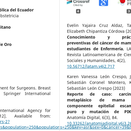
ólica del Ecuador
4
3
bstetricia
Evelin Yajaira Cruz Aldaz, T
litano
Elizabeth Chipantiza Córdova (2
Conocimiento y prácti
preventivas del cáncer de ma
de Oro
estudiantes de Enfermería.
L
Revista Latinoamericana de Cie
Sociales y Humanidades,
4
(2),
10.56712/latam.v4i2.717
Karen Vanessa León Crespo, J
Sebastián Coronel Montero, K
ent for Surgeons. Breast
Sebastián León Crespo (2023)
pringer International
Reporte de caso: carci
metaplásico de mama 
componente epitelial esca
ternational Agency for
puro y mutación de PIK
]. Available from:
Anatomía Digital,
6
(3),
84.
rs-2?
10.33262/anatomiadigital.v6i3.2
s&population=250&populations=250&key=asr&sex=0&cancer=39