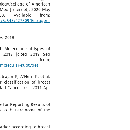
ology/college of American
 Med [Internet]. 2020 May
63. Available from:
44/5/545/427509/Estrogen-
k. 2018.
H. Molecular subtypes of
]. 2018 [cited 2019 Sep
ilable from:
molecular-subtypes
trajan R, A’Hern R, et al.
 classification of breast
Natl Cancer Inst. 2011 Apr
e for Reporting Results of
s With Carcinoma of the
arker according to breast