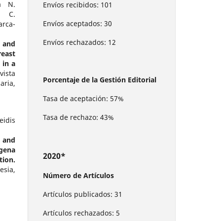
a N.
Envíos recibidos: 101
a C.
Envíos aceptados: 30
rca-
Envíos rechazados: 12
 and
east
 in a
vista
Porcentaje de la Gestión Editorial
aria,
Tasa de aceptación: 57%
Tasa de rechazo: 43%
idis
 and
gena
2020*
tion.
sia,
Número de Artículos
Artículos publicados: 31
Artículos rechazados: 5