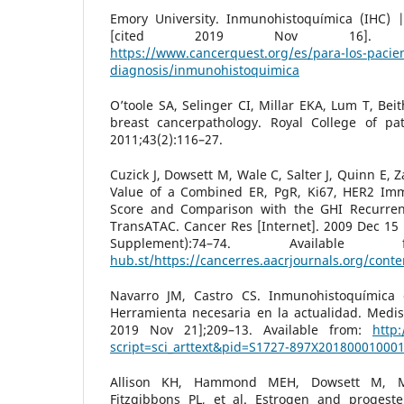
Emory University. Inmunohistoquímica (IHC) |
[cited 2019 Nov 16]. Av
https://www.cancerquest.org/es/para-los-pacien
diagnosis/inmunohistoquimica
O’toole SA, Selinger CI, Millar EKA, Lum T, Bei
breast cancerpathology. Royal College of path
2011;43(2):116–27.
Cuzick J, Dowsett M, Wale C, Salter J, Quinn E, Z
Value of a Combined ER, PgR, Ki67, HER2 Imm
Score and Comparison with the GHI Recurren
TransATAC. Cancer Res [Internet]. 2009 Dec 15 
Supplement):74–74. Availab
hub.st/https://cancerres.aacrjournals.org/con
Navarro JM, Castro CS. Inmunohistoquímica
Herramienta necesaria en la actualidad. Medisu
2019 Nov 21];209–13. Available from:
http:
script=sci_arttext&pid=S1727-897X20180001000
Allison KH, Hammond MEH, Dowsett M, M
Fitzgibbons PL, et al. Estrogen and progeste