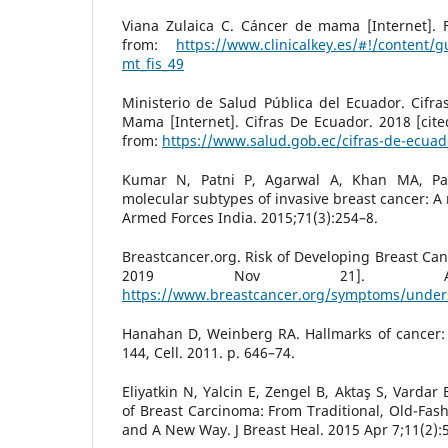
Viana Zulaica C. Cáncer de mama [Internet]. F
from:
https://www.clinicalkey.es/#!/content/g
mt_fis_49
Ministerio de Salud Pública del Ecuador. Cifr
Mama [Internet]. Cifras De Ecuador. 2018 [cite
from:
https://www.salud.gob.ec/cifras-de-ecua
Kumar N, Patni P, Agarwal A, Khan MA, Par
molecular subtypes of invasive breast cancer: A 
Armed Forces India. 2015;71(3):254–8.
Breastcancer.org. Risk of Developing Breast Canc
2019 Nov 21]. Avai
https://www.breastcancer.org/symptoms/under
Hanahan D, Weinberg RA. Hallmarks of cancer: 
144, Cell. 2011. p. 646–74.
Eliyatkin N, Yalcin E, Zengel B, Aktaş S, Vardar 
of Breast Carcinoma: From Traditional, Old-Fa
and A New Way. J Breast Heal. 2015 Apr 7;11(2):