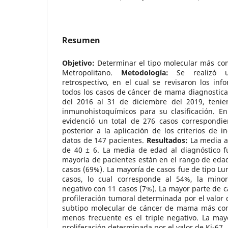
Resumen
Objetivo:
Determinar el tipo molecular más co
Metropolitano.
Metodología:
Se realizó un
retrospectivo, en el cual se revisaron los inf
todos los casos de cáncer de mama diagnostica
del 2016 al 31 de diciembre del 2019, tenie
inmunohistoquímicos para su clasificación. En
evidenció un total de 276 casos correspondi
posterior a la aplicación de los criterios de i
datos de 147 pacientes.
Resultados:
La media a
de 40 ± 6. La media de edad al diagnóstico f
mayoría de pacientes están en el rango de eda
casos (69%). La mayoría de casos fue de tipo Lu
casos, lo cual corresponde al 54%, la minor
negativo con 11 casos (7%). La mayor parte de c
profileración tumoral determinada por el valor 
subtipo molecular de cáncer de mama más com
menos frecuente es el triple negativo. La may
proliferación determinada por el valor de Ki-67.