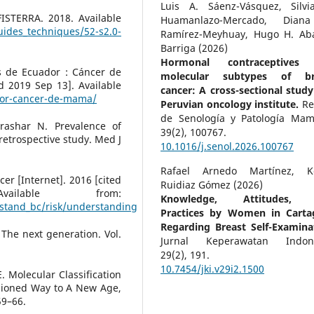
Luis A. Sáenz-Vásquez, Silvi
ISTERRA. 2018. Available
Huamanlazo-Mercado, Dian
uides_techniques/52-s2.0-
Ramírez-Meyhuay, Hugo H. Aba
Barriga (2026)
Hormonal contraceptives
as de Ecuador : Cáncer de
molecular subtypes of br
d 2019 Sep 13]. Available
cancer: A cross-sectional study
dor-cancer-de-mama/
Peruvian oncology institute.
Re
de Senología y Patología Mam
ashar N. Prevalence of
39
(2),
100767.
retrospective study. Med J
10.1016/j.senol.2026.100767
Rafael Arnedo Martínez, Ke
er [Internet]. 2016 [cited
Ruidiaz Gómez (2026)
lable from:
Knowledge, Attitudes,
stand_bc/risk/understanding
Practices by Women in Carta
Regarding Breast Self-Examina
The next generation. Vol.
Jurnal Keperawatan Indone
29
(2),
191.
10.7454/jki.v29i2.1500
E. Molecular Classification
shioned Way to A New Age,
59–66.