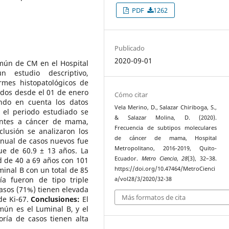
PDF
1262
Publicado
2020-09-01
mún de CM en el Hospital
 estudio descriptivo,
ormes histopatológicos de
dos desde el 01 de enero
Cómo citar
ndo en cuenta los datos
Vela Merino, D., Salazar Chiriboga, S.,
 el periodo estudiado se
& Salazar Molina, D. (2020).
entes a cáncer de mama,
Frecuencia de subtipos moleculares
nclusión se analizaron los
de cáncer de mama, Hospital
nual de casos nuevos fue
Metropolitano, 2016-2019, Quito-
ue de 60.9 ± 13 años. La
Ecuador.
Metro Ciencia
,
28
(3), 32–38.
d de 40 a 69 años con 101
minal B con un total de 85
https://doi.org/10.47464/MetroCienci
ía fueron de tipo triple
a/vol28/3/2020/32-38
asos (71%) tienen elevada
Más formatos de cita
de Ki-67.
Conclusiones:
El
ún es el Luminal B, y el
oría de casos tienen alta