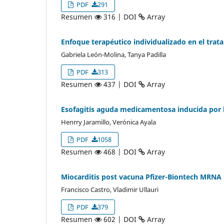
PDF
291
Resumen
316 | DOI
Array
Enfoque terapéutico individualizado en el trata
Gabriela León-Molina, Tanya Padilla
PDF
313
Resumen
437 | DOI
Array
Esofagitis aguda medicamentosa inducida por l
Henrry Jaramillo, Verónica Ayala
PDF
1058
Resumen
468 | DOI
Array
Miocarditis post vacuna Pfizer-Biontech MRNA 
Francisco Castro, Vladimir Ullauri
PDF
379
Resumen
602 | DOI
Array