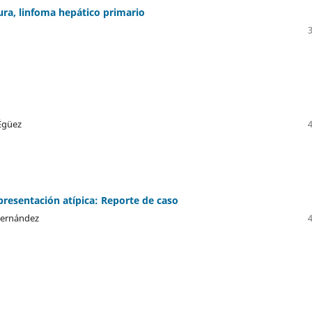
tura, linfoma hepático primario
 Égüez
esentación atípica: Reporte de caso
 Fernández