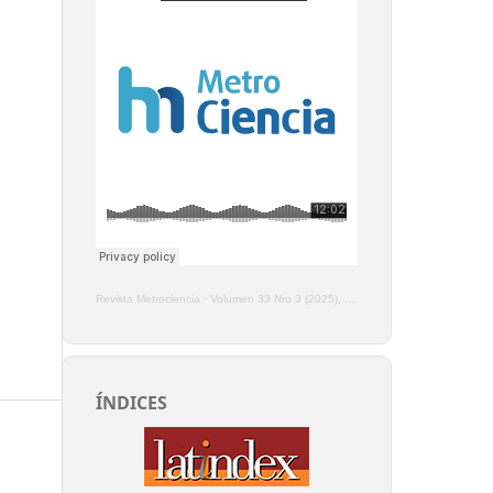
Revista Metrociencia
·
Volumen 33 Nro 3 (2025), Enero - Marzo
ÍNDICES