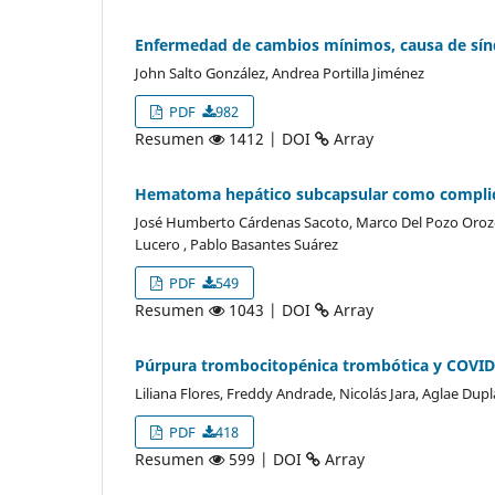
Enfermedad de cambios mínimos, causa de sínd
John Salto González, Andrea Portilla Jiménez
PDF
982
Resumen
1412 | DOI
Array
Hematoma hepático subcapsular como complica
José Humberto Cárdenas Sacoto, Marco Del Pozo Orozco
Lucero , Pablo Basantes Suárez
PDF
549
Resumen
1043 | DOI
Array
Púrpura trombocitopénica trombótica y COVID
Liliana Flores, Freddy Andrade, Nicolás Jara, Aglae Dupl
PDF
418
Resumen
599 | DOI
Array