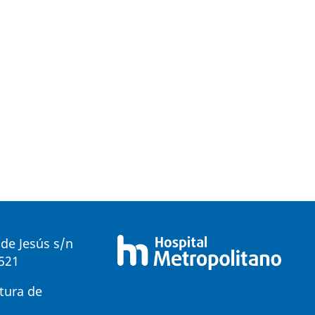
de Jesús s/n
0521
tura de