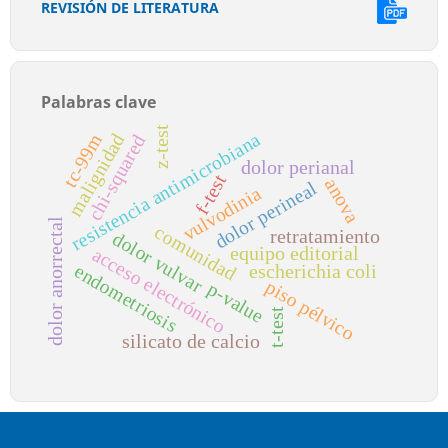
REVISIÓN DE LITERATURA
Palabras clave
z-test
resistencia antimicrobiana
malignidad
tc-99m
chi-squared
dolor perianal
f-test
anova
dolor perineal
vulvodinia
dolor anorrectal
comunidad
retratamiento
dolor vulvar
equipo editorial
acceso electrónico
endometriosis
escherichia coli
piso pélvico
p-value
t-test
silicato de calcio