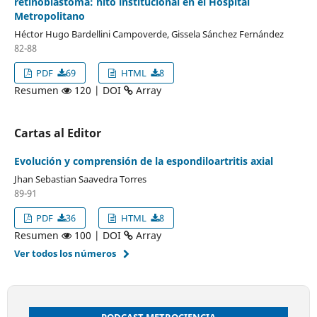
retinoblastoma: hito institucional en el Hospital
Metropolitano
Héctor Hugo Bardellini Campoverde, Gissela Sánchez Fernández
82-88
PDF
69
HTML
8
Resumen
120 | DOI
Array
Cartas al Editor
Evolución y comprensión de la espondiloartritis axial
Jhan Sebastian Saavedra Torres
89-91
PDF
36
HTML
8
Resumen
100 | DOI
Array
Ver todos los números