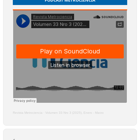
PODCAST METROCIENCIA
Revista Metrociencia
·
Volumen 33 Nro 3 (2025), Enero - Marzo