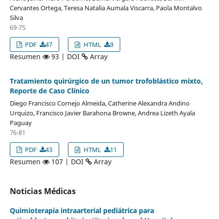
Cervantes Ortega, Teresa Natalia Aumala Viscarra, Paola Montalvo
Silva
69-75
PDF
47
HTML
9
Resumen
93 | DOI
Array
Tratamiento quirúrgico de un tumor trofoblástico mixto,
Reporte de Caso Clínico
Diego Francisco Cornejo Almeida, Catherine Alexandra Andino
Urquizo, Francisco Javier Barahona Browne, Andrea Lizeth Ayala
Paguay
76-81
PDF
43
HTML
11
Resumen
107 | DOI
Array
Noticias Médicas
Quimioterapia intraarterial pediátrica para