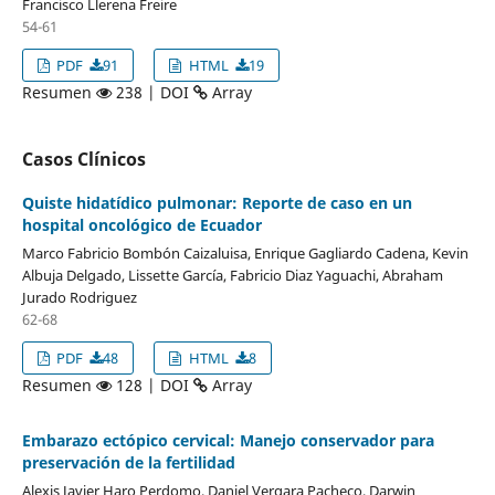
Francisco Llerena Freire
54-61
PDF
91
HTML
19
Resumen
238 | DOI
Array
Casos Clínicos
Quiste hidatídico pulmonar: Reporte de caso en un
hospital oncológico de Ecuador
Marco Fabricio Bombón Caizaluisa, Enrique Gagliardo Cadena, Kevin
Albuja Delgado, Lissette García, Fabricio Diaz Yaguachi, Abraham
Jurado Rodriguez
62-68
PDF
48
HTML
8
Resumen
128 | DOI
Array
Embarazo ectópico cervical: Manejo conservador para
preservación de la fertilidad
Alexis Javier Haro Perdomo, Daniel Vergara Pacheco, Darwin